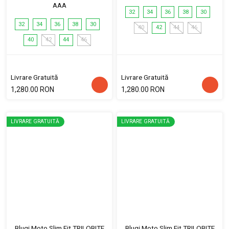
AAA
32
34
36
38
30
32
34
36
38
30
40
42
44
46
40
42
44
46
Livrare Gratuită
Livrare Gratuită
1,280.00 RON
1,280.00 RON
LIVRARE GRATUITĂ
LIVRARE GRATUITĂ
Blugi Moto Slim Fit TRILOBITE
Blugi Moto Slim Fit TRILOBITE