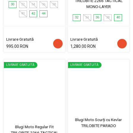
TRILOBITE 2266 TACTICAL
30
32
34
36
38
MONO-LAYER
40
42
44
32
34
36
38
40
Livrare Gratuită
Livrare Gratuită
995.00 RON
1,280.00 RON
LIVRARE GRATUITĂ
LIVRARE GRATUITĂ
Blugi Moto Scurți cu Kevlar
TRILOBITE PARADO
Blugi Moto Regular Fit
TRILOBITE 2266 TACTICAL