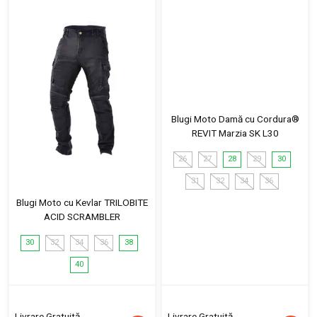
Blugi Moto Damă cu Cordura®
REVIT Marzia SK L30
26
27
28
29
30
31
32
34
36
Blugi Moto cu Kevlar TRILOBITE
ACID SCRAMBLER
30
32
34
36
38
40
Livrare Gratuită
Livrare Gratuită