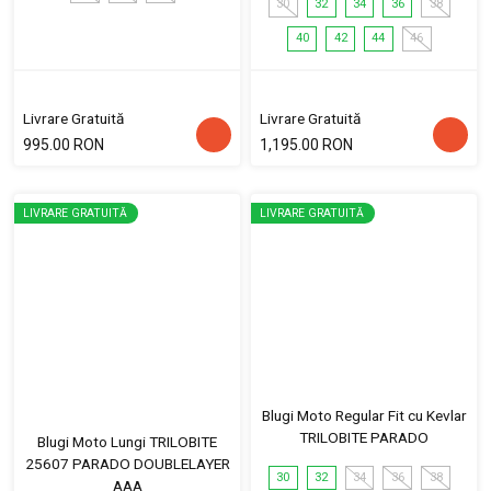
30
32
34
36
38
40
42
44
46
Livrare Gratuită
Livrare Gratuită
995.00 RON
1,195.00 RON
LIVRARE GRATUITĂ
LIVRARE GRATUITĂ
Blugi Moto Regular Fit cu Kevlar
TRILOBITE PARADO
Blugi Moto Lungi TRILOBITE
25607 PARADO DOUBLELAYER
30
32
34
36
38
AAA