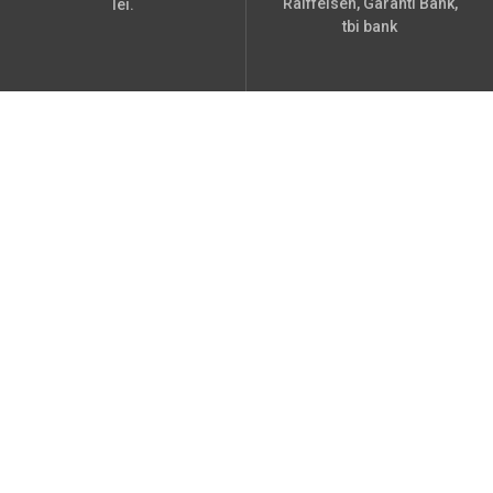
Raiffeisen, Garanti Bank,
lei.
tbi bank