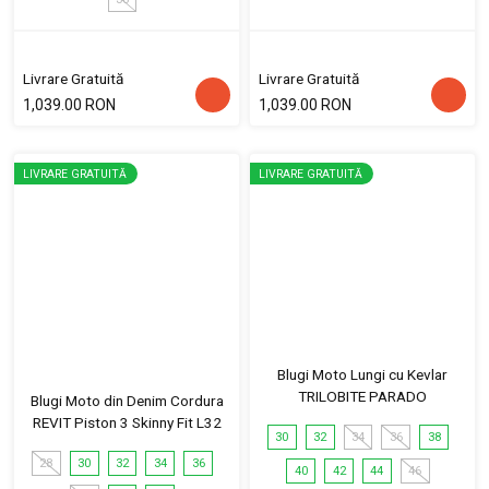
Livrare Gratuită
Livrare Gratuită
1,039.00 RON
1,039.00 RON
LIVRARE GRATUITĂ
LIVRARE GRATUITĂ
Blugi Moto Lungi cu Kevlar
TRILOBITE PARADO
Blugi Moto din Denim Cordura
REVIT Piston 3 Skinny Fit L32
30
32
34
36
38
28
30
32
34
36
40
42
44
46