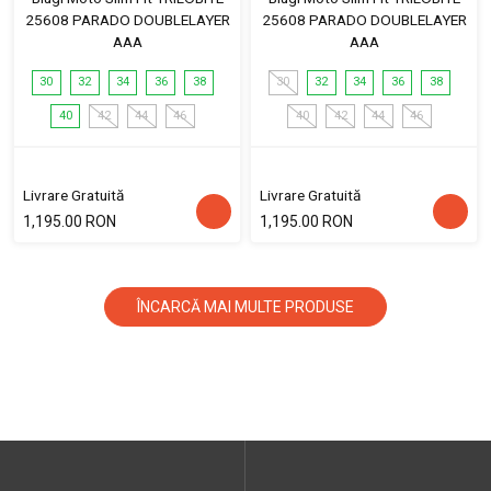
25608 PARADO DOUBLELAYER
25608 PARADO DOUBLELAYER
AAA
AAA
30
32
34
36
38
30
32
34
36
38
40
42
44
46
40
42
44
46
Livrare Gratuită
Livrare Gratuită
1,195.00 RON
1,195.00 RON
ÎNCARCĂ MAI MULTE PRODUSE