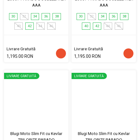
AAA
AAA
30
32
34
36
38
30
32
34
36
38
40
42
44
46
40
42
44
46
Livrare Gratuită
Livrare Gratuită
1,195.00 RON
1,195.00 RON
LIVRARE GRATUITĂ
LIVRARE GRATUITĂ
Blugi Moto Slim Fit cu Kevlar
Blugi Moto Slim Fit cu Kevlar
TRILOBITE PARADO
TRILOBITE PARADO