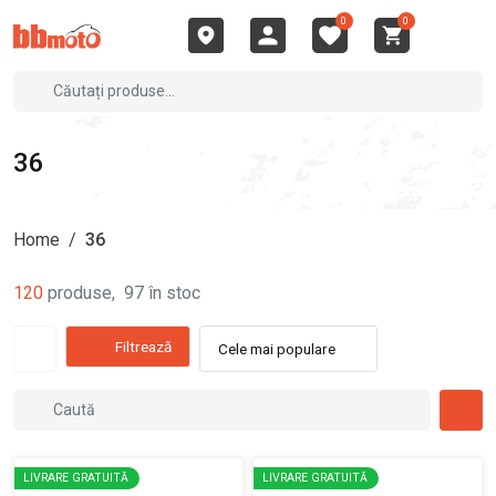
0
0
36
Home
/
36
120
produse
,
97
în stoc
Filtrează
Cele mai populare
LIVRARE GRATUITĂ
LIVRARE GRATUITĂ