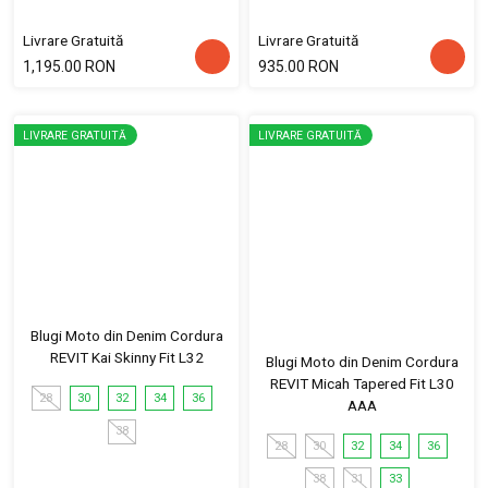
Livrare Gratuită
Livrare Gratuită
1,195.00 RON
935.00 RON
LIVRARE GRATUITĂ
LIVRARE GRATUITĂ
Blugi Moto din Denim Cordura
REVIT Kai Skinny Fit L32
Blugi Moto din Denim Cordura
REVIT Micah Tapered Fit L30
28
30
32
34
36
AAA
38
28
30
32
34
36
38
31
33