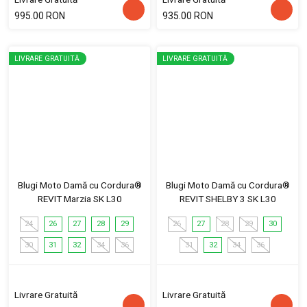
995.00 RON
935.00 RON
LIVRARE GRATUITĂ
LIVRARE GRATUITĂ
Blugi Moto Damă cu Cordura®
Blugi Moto Damă cu Cordura®
REVIT Marzia SK L30
REVIT SHELBY 3 SK L30
24
26
27
28
29
26
27
28
29
30
30
31
32
34
36
31
32
34
36
Livrare Gratuită
Livrare Gratuită