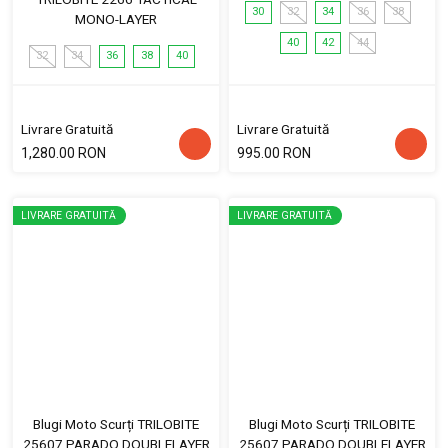
30
32
34
36
38
MONO-LAYER
40
42
44
32
34
36
38
40
Livrare Gratuită
Livrare Gratuită
1,280.00 RON
995.00 RON
LIVRARE GRATUITĂ
LIVRARE GRATUITĂ
Blugi Moto Scurți TRILOBITE
Blugi Moto Scurți TRILOBITE
25607 PARADO DOUBLELAYER
25607 PARADO DOUBLELAYER