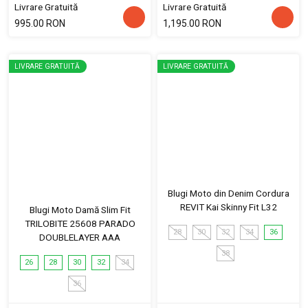
Livrare Gratuită
Livrare Gratuită
995.00 RON
1,195.00 RON
LIVRARE GRATUITĂ
LIVRARE GRATUITĂ
Blugi Moto din Denim Cordura
REVIT Kai Skinny Fit L32
Blugi Moto Damă Slim Fit
TRILOBITE 25608 PARADO
28
30
32
34
36
DOUBLELAYER AAA
38
26
28
30
32
34
36