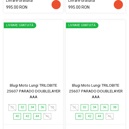
Livrare Gratuită
Livrare Gratuită
995.00 RON
995.00 RON
LIVRARE GRATUITĂ
LIVRARE GRATUITĂ
Blugi Moto Lungi TRILOBITE
Blugi Moto Lungi TRILOBITE
25607 PARADO DOUBLELAYER
25607 PARADO DOUBLELAYER
AAA
AAA
30
32
34
36
38
30
32
34
36
38
40
42
44
46
40
42
44
46