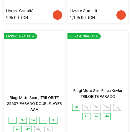
Livrare Gratuită
Livrare Gratuită
995.00 RON
1,195.00 RON
LIVRARE GRATUITĂ
LIVRARE GRATUITĂ
Blugi Moto Slim Fit cu Kevlar
TRILOBITE PARADO
Blugi Moto Scurți TRILOBITE
25607 PARADO DOUBLELAYER
30
32
34
36
38
AAA
40
42
44
30
32
34
36
38
40
42
44
46