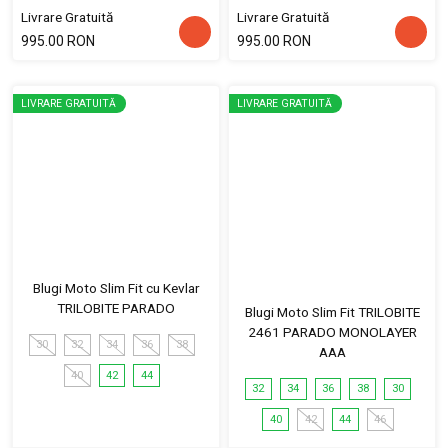
Livrare Gratuită
Livrare Gratuită
995.00 RON
995.00 RON
LIVRARE GRATUITĂ
LIVRARE GRATUITĂ
Blugi Moto Slim Fit cu Kevlar
TRILOBITE PARADO
Blugi Moto Slim Fit TRILOBITE
2461 PARADO MONOLAYER
30
32
34
36
38
AAA
40
42
44
32
34
36
38
30
40
42
44
46