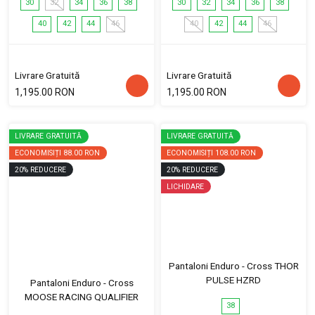
30
32
34
36
38
30
32
34
36
38
40
42
44
46
40
42
44
46
Livrare Gratuită
Livrare Gratuită
1,195.00 RON
1,195.00 RON
LIVRARE GRATUITĂ
LIVRARE GRATUITĂ
ECONOMISIȚI
88.00 RON
ECONOMISIȚI
108.00 RON
20
%
REDUCERE
20
%
REDUCERE
LICHIDARE
Pantaloni Enduro - Cross THOR
PULSE HZRD
Pantaloni Enduro - Cross
MOOSE RACING QUALIFIER
38