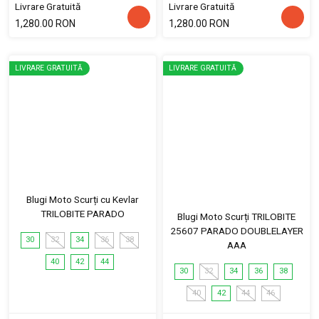
Livrare Gratuită
Livrare Gratuită
1,280.00 RON
1,280.00 RON
LIVRARE GRATUITĂ
LIVRARE GRATUITĂ
Blugi Moto Scurți cu Kevlar
TRILOBITE PARADO
Blugi Moto Scurți TRILOBITE
25607 PARADO DOUBLELAYER
30
32
34
36
38
AAA
40
42
44
30
32
34
36
38
40
42
44
46