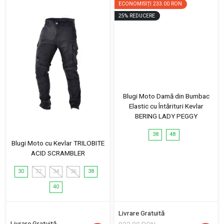
ECONOMISIȚI
233.00 RON
25
%
REDUCERE
Blugi Moto Damă din Bumbac
Elastic cu Întărituri Kevlar
BERING LADY PEGGY
38
48
Blugi Moto cu Kevlar TRILOBITE
ACID SCRAMBLER
30
32
34
36
38
40
Livrare Gratuită
Livrare Gratuită