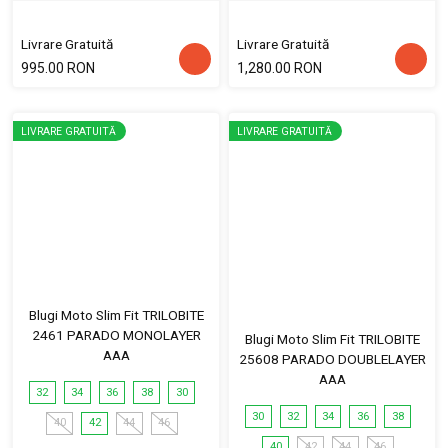
Livrare Gratuită
Livrare Gratuită
995.00 RON
1,280.00 RON
LIVRARE GRATUITĂ
LIVRARE GRATUITĂ
Blugi Moto Slim Fit TRILOBITE
2461 PARADO MONOLAYER
Blugi Moto Slim Fit TRILOBITE
AAA
25608 PARADO DOUBLELAYER
AAA
32
34
36
38
30
30
32
34
36
38
40
42
44
46
40
42
44
46