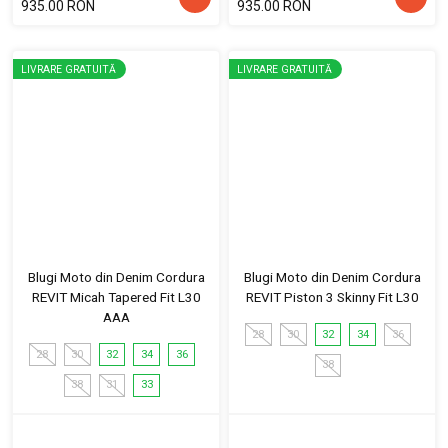
935.00 RON
935.00 RON
LIVRARE GRATUITĂ
LIVRARE GRATUITĂ
Blugi Moto din Denim Cordura
Blugi Moto din Denim Cordura
REVIT Micah Tapered Fit L30
REVIT Piston 3 Skinny Fit L30
AAA
28
30
32
34
36
28
30
32
34
36
38
38
31
33