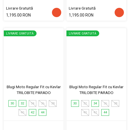
Livrare Gratuită
Livrare Gratuită
1,195.00 RON
1,195.00 RON
LIVRARE GRATUITĂ
LIVRARE GRATUITĂ
Blugi Moto Regular Fit cu Kevlar
Blugi Moto Regular Fit cu Kevlar
TRILOBITE PARADO
TRILOBITE PARADO
30
32
34
36
38
30
32
34
36
38
40
42
44
40
42
44