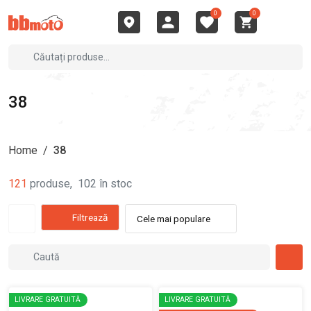
0
0
38
Home
/
38
121
produse
,
102
în stoc
Filtrează
Cele mai populare
LIVRARE GRATUITĂ
LIVRARE GRATUITĂ