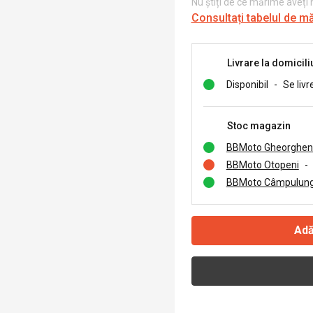
Nu știți de ce mărime aveți
Consultați tabelul de m
Livrare la domicili
Disponibil
-
Se livr
Stoc magazin
BBMoto Gheorghen
BBMoto Otopeni
-
BBMoto Câmpulung
Adă