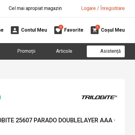
Cel mai apropiat magazin
Logare / Înregistrare
0
0
ne
Contul Meu
Favorite
Coșul Meu
Asistență
Promoții
Articole
OBITE 25607 PARADO DOUBLELAYER AAA ·