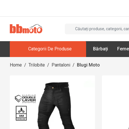
Categorii De Produse
Bărbați
Feme
Home
/
Trilobite
/
Pantaloni
/
Blugi Moto