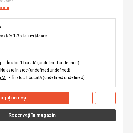
 nevoie?
ărimi
u
ează în 1-3 zile lucrătoare.
i
-
În stoc 1 bucată (undefined undefined)
Nu este în stoc (undefined undefined)
 M.
-
În stoc 1 bucată (undefined undefined)
ugați în coș
Rezervați în magazin