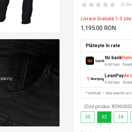
(
0
Re
Livrare Gratuită 1-3 zile
1,195.00 RON
Plătește în rate
tbi bank
Rate
6-60 luni · fina
LeanPay
de 
3-60 luni · finan
* estimat — rata exactă se 
:
(
Cod produs
:
8596505
30
32
34