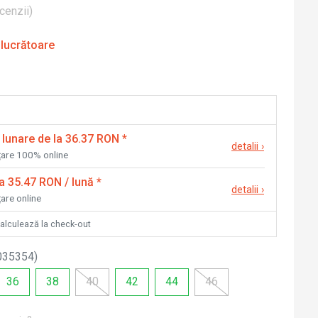
cenzii
)
 lucrătoare
 lunare de la 36.37 RON
*
detalii
›
nțare 100% online
la 35.47 RON / lună
*
detalii
›
țare online
calculează la check-out
035354
)
36
38
40
42
44
46