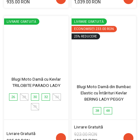
935.00 RON
1,039.00 RON
LIVRARE GRATUITĂ
LIVRARE GRATUITĂ
ECONOMISIȚI
233.00 RON
25
%
REDUCERE
Blugi Moto Damă cu Kevlar
TRILOBITE PARADO LADY
Blugi Moto Damă din Bumbac
Elastic cu Întărituri Kevlar
26
28
30
32
34
BERING LADY PEGGY
36
38
48
Livrare Gratuită
Livrare Gratuită
923.00 RON