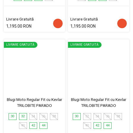
Livrare Gratuită
Livrare Gratuită
1,195.00 RON
1,195.00 RON
LIVRARE GRATUITĂ
LIVRARE GRATUITĂ
Blugi Moto Regular Fit cu Kevlar
Blugi Moto Regular Fit cu Kevlar
TRILOBITE PARADO
TRILOBITE PARADO
30
32
34
36
38
30
32
34
36
38
40
42
44
40
42
44