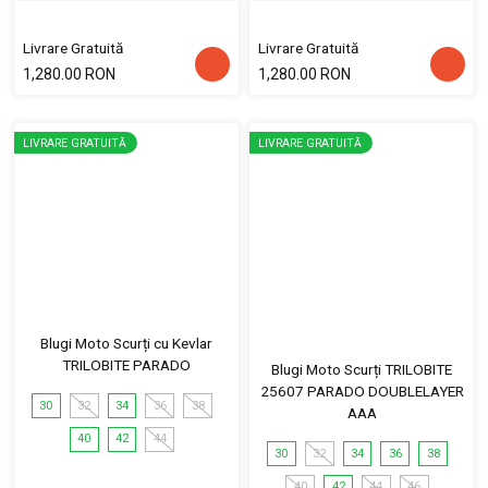
Livrare Gratuită
Livrare Gratuită
1,280.00 RON
1,280.00 RON
LIVRARE GRATUITĂ
LIVRARE GRATUITĂ
Blugi Moto Scurți cu Kevlar
TRILOBITE PARADO
Blugi Moto Scurți TRILOBITE
25607 PARADO DOUBLELAYER
30
32
34
36
38
AAA
40
42
44
30
32
34
36
38
40
42
44
46