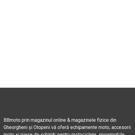
BBmoto prin magazinul online & magazinele fizice din
Gheorgheni și Otopeni vă oferă echipamente moto, accesorii
moto și piese de schimb pentru motociclete, snowmobile,