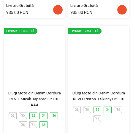
Livrare Gratuită
Livrare Gratuită
935.00 RON
935.00 RON
LIVRARE GRATUITĂ
LIVRARE GRATUITĂ
Blugi Moto din Denim Cordura
Blugi Moto din Denim Cordura
REVIT Micah Tapered Fit L30
REVIT Piston 3 Skinny Fit L30
AAA
28
30
32
34
36
28
30
32
34
36
38
38
31
33