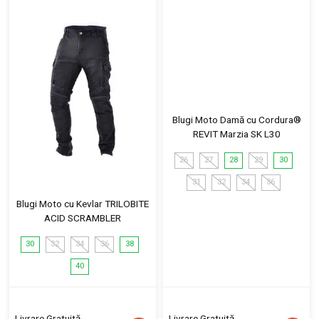
Blugi Moto Damă cu Cordura®
REVIT Marzia SK L30
26
27
28
29
30
31
32
34
36
Blugi Moto cu Kevlar TRILOBITE
ACID SCRAMBLER
30
32
34
36
38
40
Livrare Gratuită
Livrare Gratuită