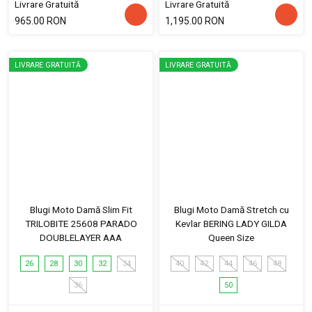
Livrare Gratuită
Livrare Gratuită
965.00 RON
1,195.00 RON
LIVRARE GRATUITĂ
LIVRARE GRATUITĂ
Blugi Moto Damă Slim Fit
Blugi Moto Damă Stretch cu
TRILOBITE 25608 PARADO
Kevlar BERING LADY GILDA
DOUBLELAYER AAA
Queen Size
26
28
30
32
34
40
42
44
46
48
36
50