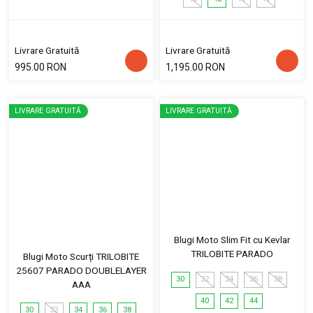
Livrare Gratuită
Livrare Gratuită
995.00 RON
1,195.00 RON
LIVRARE GRATUITĂ
LIVRARE GRATUITĂ
Blugi Moto Slim Fit cu Kevlar
TRILOBITE PARADO
Blugi Moto Scurți TRILOBITE
25607 PARADO DOUBLELAYER
30
32
34
36
38
AAA
40
42
44
30
32
34
36
38