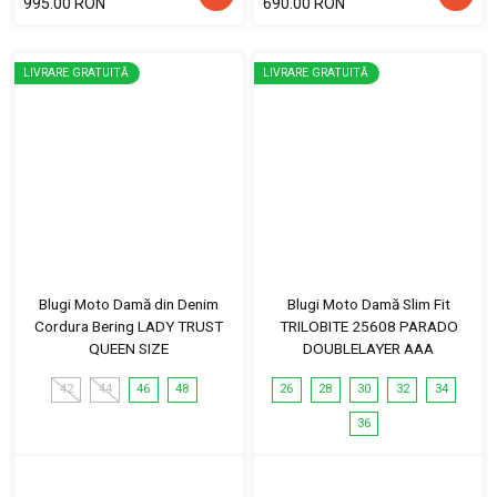
995.00 RON
690.00 RON
LIVRARE GRATUITĂ
LIVRARE GRATUITĂ
Blugi Moto Damă din Denim
Blugi Moto Damă Slim Fit
Cordura Bering LADY TRUST
TRILOBITE 25608 PARADO
QUEEN SIZE
DOUBLELAYER AAA
42
44
46
48
26
28
30
32
34
36