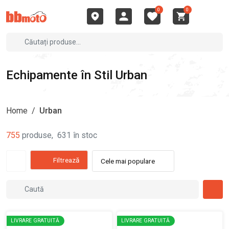
0
0
Echipamente în Stil Urban
Home
/
Urban
755
produse
,
631
în stoc
Filtrează
Cele mai populare
LIVRARE GRATUITĂ
LIVRARE GRATUITĂ