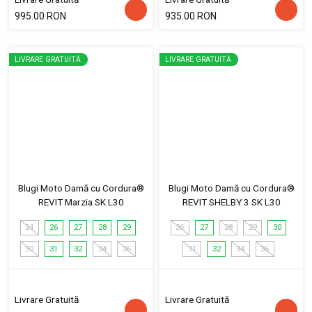
995.00 RON
935.00 RON
LIVRARE GRATUITĂ
LIVRARE GRATUITĂ
Blugi Moto Damă cu Cordura®
Blugi Moto Damă cu Cordura®
REVIT Marzia SK L30
REVIT SHELBY 3 SK L30
24
26
27
28
29
26
27
28
29
30
30
31
32
34
36
31
32
34
36
Livrare Gratuită
Livrare Gratuită