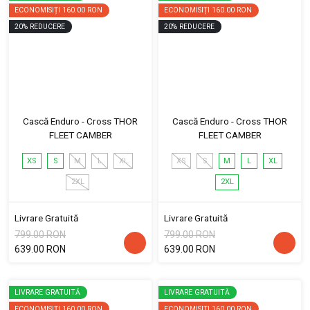
ECONOMISIȚI
160.00 RON
ECONOMISIȚI
160.00 RON
20
%
REDUCERE
20
%
REDUCERE
Cască Enduro - Cross THOR
Cască Enduro - Cross THOR
FLEET CAMBER
FLEET CAMBER
XS
S
M
L
XL
XS
S
M
L
XL
2XL
2XL
Livrare Gratuită
Livrare Gratuită
799.00 RON
799.00 RON
639.00 RON
639.00 RON
LIVRARE GRATUITĂ
LIVRARE GRATUITĂ
ECONOMISIȚI
160.00 RON
ECONOMISIȚI
160.00 RON