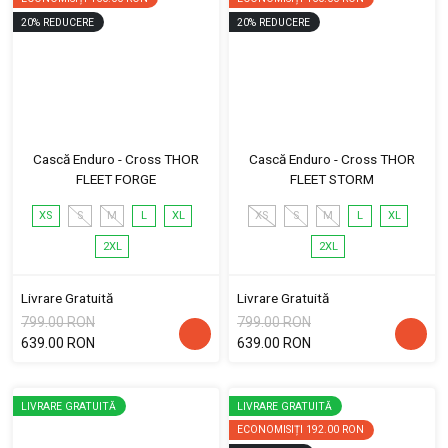
20
%
REDUCERE
20
%
REDUCERE
Cască Enduro - Cross THOR
Cască Enduro - Cross THOR
FLEET FORGE
FLEET STORM
XS
S
M
L
XL
XS
S
M
L
XL
2XL
2XL
Livrare Gratuită
Livrare Gratuită
799.00 RON
799.00 RON
639.00 RON
639.00 RON
LIVRARE GRATUITĂ
LIVRARE GRATUITĂ
ECONOMISIȚI
192.00 RON