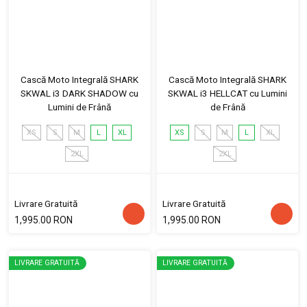
Cască Moto Integrală SHARK
Cască Moto Integrală SHARK
SKWAL i3 DARK SHADOW cu
SKWAL i3 HELLCAT cu Lumini
Lumini de Frână
de Frână
XS
S
M
L
XL
XS
S
M
L
XL
2XL
2XL
Livrare Gratuită
Livrare Gratuită
1,995.00 RON
1,995.00 RON
LIVRARE GRATUITĂ
LIVRARE GRATUITĂ