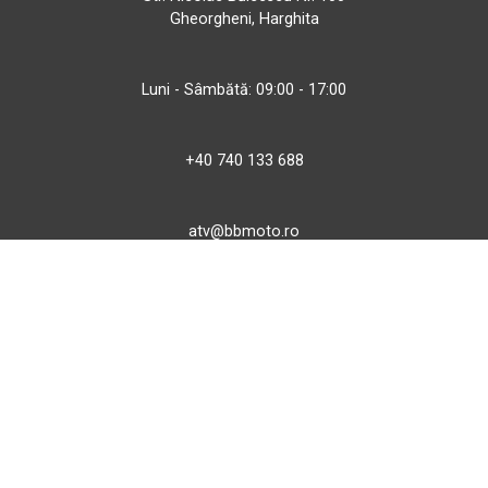
Gheorgheni, Harghita
Luni - Sâmbătă: 09:00 - 17:00
+40 740 133 688
atv@bbmoto.ro
Magazin
BBmoto ATV Otopeni
Str. Ferme D Nr. 2