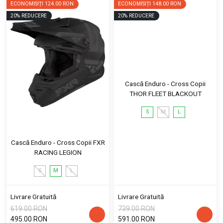
ECONOMISIȚI
124.00 RON
ECONOMISIȚI
148.00 RON
20
%
REDUCERE
20
%
REDUCERE
Cască Enduro - Cross Copii
THOR FLEET BLACKOUT
S
M
L
Cască Enduro - Cross Copii FXR
RACING LEGION
S
M
L
Livrare Gratuită
Livrare Gratuită
619.00 RON
739.00 RON
495.00 RON
591.00 RON