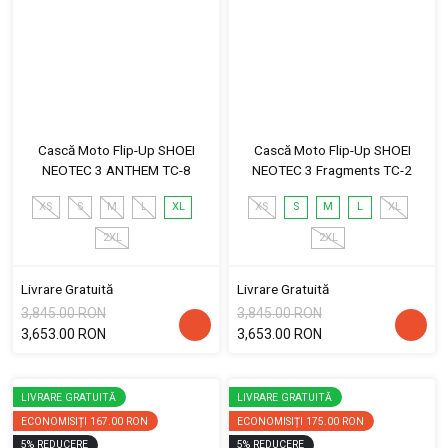
Cască Moto Flip-Up SHOEI
Cască Moto Flip-Up SHOEI
NEOTEC 3 ANTHEM TC-8
NEOTEC 3 Fragments TC-2
XS
S
M
L
XL
XS
S
M
L
XL
2XL
2XL
Livrare Gratuită
Livrare Gratuită
3,845.00 RON
3,845.00 RON
3,653.00 RON
3,653.00 RON
LIVRARE GRATUITĂ
LIVRARE GRATUITĂ
ECONOMISIȚI
167.00 RON
ECONOMISIȚI
175.00 RON
5
%
REDUCERE
5
%
REDUCERE