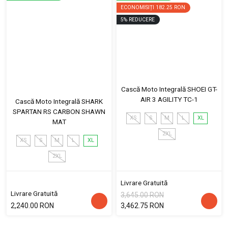
ECONOMISIȚI
182.25 RON
5
%
REDUCERE
Cască Moto Integrală SHOEI GT-
AIR 3 AGILITY TC-1
Cască Moto Integrală SHARK
SPARTAN RS CARBON SHAWN
XS
S
M
L
XL
MAT
2XL
XS
S
M
L
XL
2XL
Livrare Gratuită
Livrare Gratuită
3,645.00 RON
2,240.00 RON
3,462.75 RON