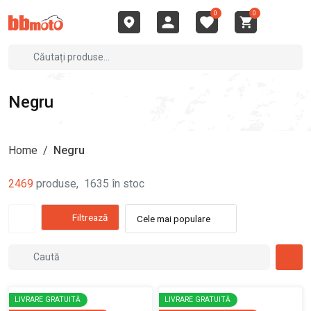
0
0
Negru
Home
/
Negru
2469
produse
,
1635
în stoc
Filtrează
Cele mai populare
LIVRARE GRATUITĂ
LIVRARE GRATUITĂ