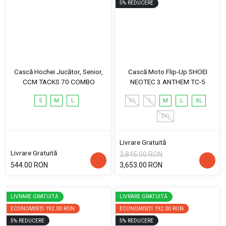
5
%
REDUCERE
Cască Hochei Jucător, Senior,
Cască Moto Flip-Up SHOEI
CCM TACKS 70 COMBO
NEOTEC 3 ANTHEM TC-5
S
M
L
XS
S
M
L
XL
2XL
Livrare Gratuită
Livrare Gratuită
3,845.00 RON
544.00 RON
3,653.00 RON
LIVRARE GRATUITĂ
LIVRARE GRATUITĂ
ECONOMISIȚI
192.00 RON
ECONOMISIȚI
192.00 RON
5
%
REDUCERE
5
%
REDUCERE