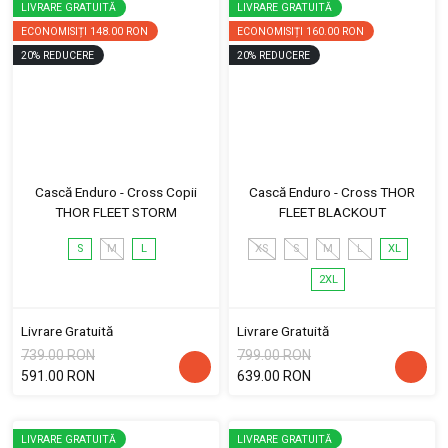
LIVRARE GRATUITĂ
LIVRARE GRATUITĂ
ECONOMISIȚI
148.00 RON
ECONOMISIȚI
160.00 RON
20
%
REDUCERE
20
%
REDUCERE
Cască Enduro - Cross Copii
Cască Enduro - Cross THOR
THOR FLEET STORM
FLEET BLACKOUT
S
M
L
XS
S
M
L
XL
2XL
Livrare Gratuită
Livrare Gratuită
739.00 RON
799.00 RON
591.00 RON
639.00 RON
LIVRARE GRATUITĂ
LIVRARE GRATUITĂ