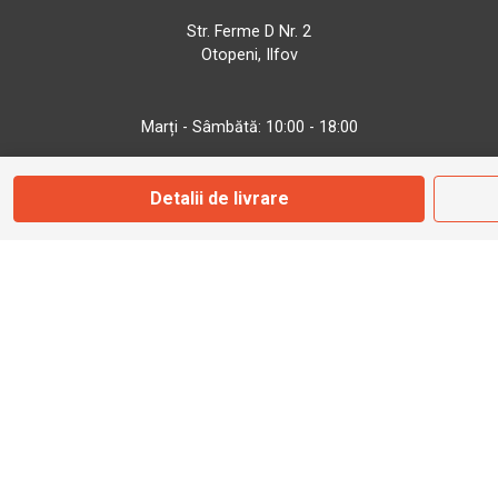
Str. Ferme D Nr. 2
Otopeni, Ilfov
Marți - Sâmbătă: 10:00 - 18:00
Detalii de livrare
0755 141 155
otopeni@bbmoto.ro
Magazin
Câmpulung M.
Str. Valea Seacă nr. 5