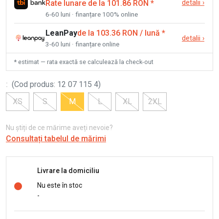
Rate lunare de la 101.86 RON
*
detalii
›
6-60 luni · finanțare 100% online
LeanPay
de la 103.36 RON / lună
*
detalii
›
3-60 luni · finanțare online
* estimat — rata exactă se calculează la check-out
:
(
Cod produs
:
12 07 115 4
)
XS
S
M
L
XL
2XL
Nu știți de ce mărime aveți nevoie?
Consultați tabelul de mărimi
Livrare la domiciliu
Nu este în stoc
-