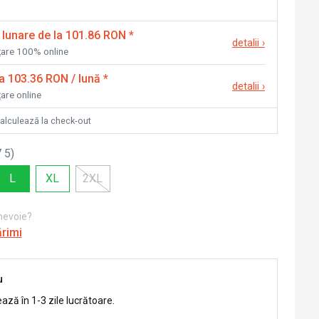
 lunare de la 101.86 RON
*
detalii
›
nțare 100% online
la 103.36 RON / lună
*
detalii
›
țare online
calculează la check-out
 5
)
L
XL
2XL
 nevoie?
ărimi
u
ează în 1-3 zile lucrătoare.