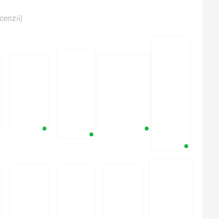
cenzii
)