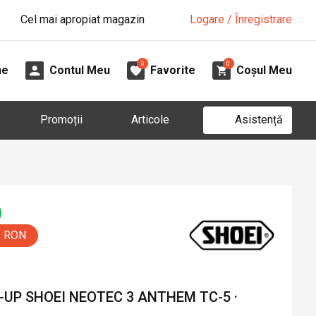
Cel mai apropiat magazin
Logare / Înregistrare
0
0
ne
Contul Meu
Favorite
Coșul Meu
Asistență
Promoții
Articole
0 RON
UP SHOEI NEOTEC 3 ANTHEM TC-5 ·