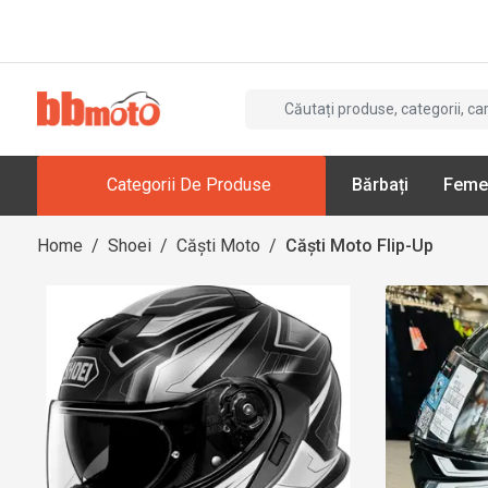
Categorii De Produse
Bărbați
Feme
Home
/
Shoei
/
Căști Moto
/
Căști Moto Flip-Up