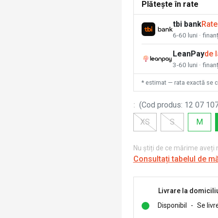
Plătește în rate
tbi bank
Rate
6-60 luni · fina
LeanPay
de 
3-60 luni · finan
* estimat — rata exactă se 
:
(
Cod produs
:
12 07 107
XS
S
M
Nu știți de ce mărime aveți
Consultați tabelul de m
Livrare la domicili
Disponibil
-
Se livr