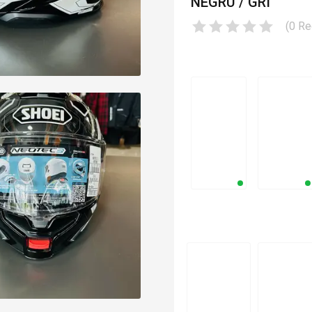
NEGRU / GRI
(
0
Re