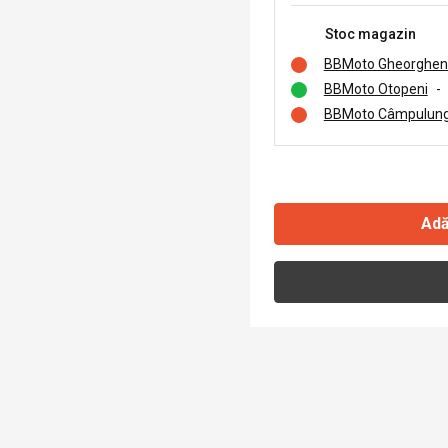
Stoc magazin
BBMoto Gheorghen
BBMoto Otopeni
-
BBMoto Câmpulung
Adă