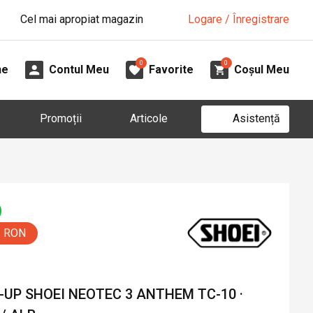
Cel mai apropiat magazin
Logare / Înregistrare
0
0
ne
Contul Meu
Favorite
Coșul Meu
Asistență
Promoții
Articole
0 RON
UP SHOEI NEOTEC 3 ANTHEM TC-10 ·