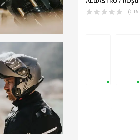
ALBASTRU / ROȘU 
(
0
Re