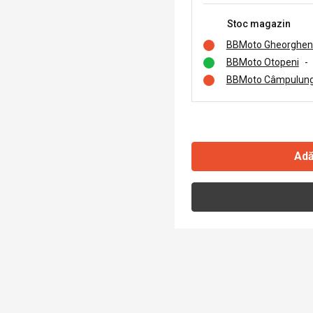
Stoc magazin
BBMoto Gheorghen
BBMoto Otopeni
-
BBMoto Câmpulung
Adă