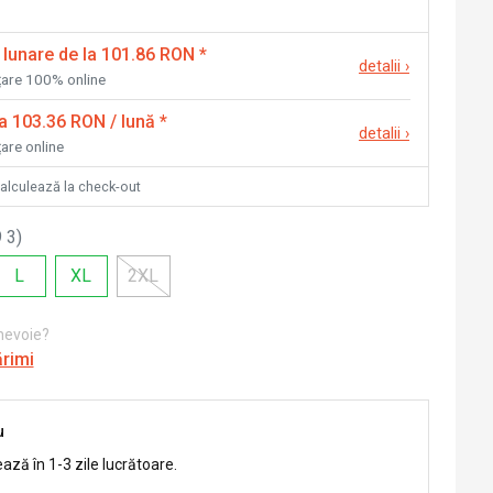
 lunare de la 101.86 RON
*
detalii
›
nțare 100% online
la 103.36 RON / lună
*
detalii
›
țare online
calculează la check-out
 3
)
L
XL
2XL
 nevoie?
ărimi
u
ează în 1-3 zile lucrătoare.