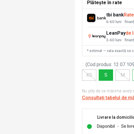
Plătește în rate
tbi bank
Rate
6-60 luni · fina
LeanPay
de 
3-60 luni · finan
* estimat — rata exactă se 
:
(
Cod produs
:
12 07 109
XS
S
M
Nu știți de ce mărime aveți
Consultați tabelul de m
Livrare la domicili
Disponibil
-
Se livr