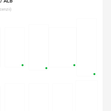
/ ALB
cenzii
)