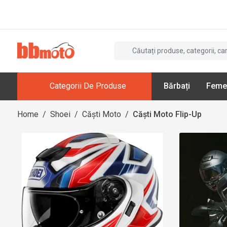
Categorii De Produse
Bărbați
Feme
Home
/
Shoei
/
Căști Moto
/
Căști Moto Flip-Up