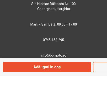
Str. Nicolae Bălcescu Nr. 100
Gheorgheni, Harghita
Marți - Sâmbătă: 09:00 - 17:00
0745 153 295
info@bbmoto.ro
Adăugați în coș
Magazin
Otopeni
Str. Ferme D Nr. 2