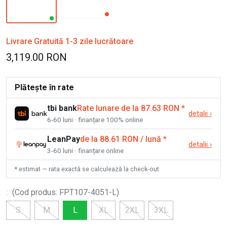
Livrare Gratuită 1-3 zile lucrătoare
3,119.00 RON
Plătește în rate
tbi bank
Rate lunare de la 87.63 RON
*
detalii
›
6-60 luni · finanțare 100% online
LeanPay
de la 88.61 RON / lună
*
detalii
›
3-60 luni · finanțare online
* estimat — rata exactă se calculează la check-out
:
(
Cod produs
:
FPT107-4051-L
)
S
M
L
XL
2XL
3XL