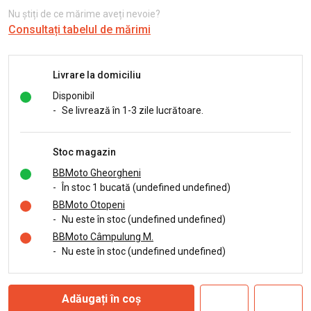
Nu știți de ce mărime aveți nevoie?
Consultați tabelul de mărimi
Livrare la domiciliu
Disponibil
-
Se livrează în 1-3 zile lucrătoare.
Stoc magazin
BBMoto Gheorgheni
-
În stoc 1 bucată (undefined undefined)
BBMoto Otopeni
-
Nu este în stoc (undefined undefined)
BBMoto Câmpulung M.
-
Nu este în stoc (undefined undefined)
Adăugați în coș