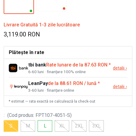
Livrare Gratuită 1-3 zile lucrătoare
3,119.00 RON
Plătește în rate
tbi bank
Rate lunare de la 87.63 RON
*
detalii
›
6-60 luni · finanțare 100% online
LeanPay
de la 88.61 RON / lună
*
detalii
›
3-60 luni · finanțare online
* estimat — rata exactă se calculează la check-out
:
(
Cod produs
:
FPT107-4051-S
)
S
M
L
XL
2XL
3XL