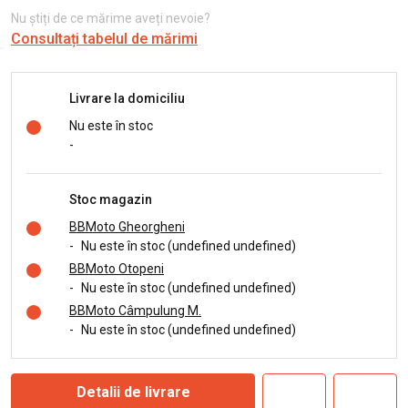
Nu știți de ce mărime aveți nevoie?
Consultați tabelul de mărimi
Livrare la domiciliu
Nu este în stoc
-
Stoc magazin
BBMoto Gheorgheni
-
Nu este în stoc (undefined undefined)
BBMoto Otopeni
-
Nu este în stoc (undefined undefined)
BBMoto Câmpulung M.
-
Nu este în stoc (undefined undefined)
Detalii de livrare