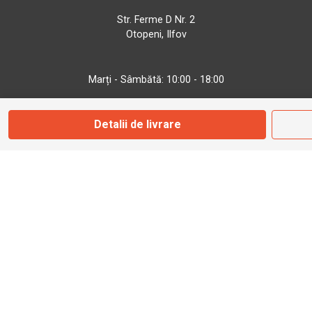
Str. Ferme D Nr. 2
Otopeni, Ilfov
Marți - Sâmbătă: 10:00 - 18:00
Detalii de livrare
0755 141 155
otopeni@bbmoto.ro
Magazin
Câmpulung M.
Str. Valea Seacă nr. 5