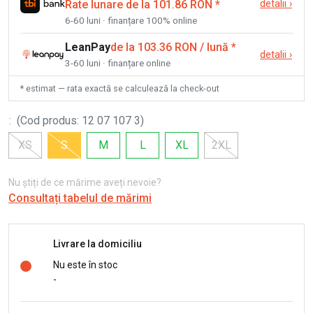
Rate lunare de la 101.86 RON
*
detalii
›
6-60 luni · finanțare 100% online
LeanPay
de la 103.36 RON / lună
*
detalii
›
3-60 luni · finanțare online
* estimat — rata exactă se calculează la check-out
:
(
Cod produs
:
12 07 107 3
)
XS
S
M
L
XL
2XL
Nu știți de ce mărime aveți nevoie?
Consultați tabelul de mărimi
Livrare la domiciliu
Nu este în stoc
-