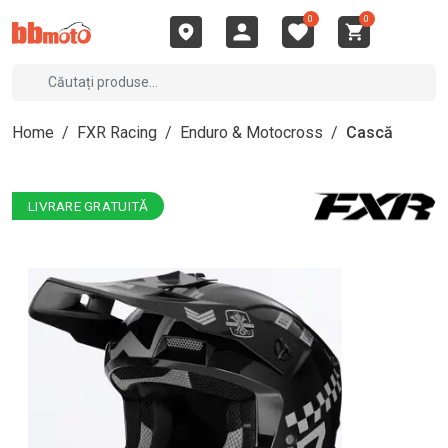
0
0
Home
/
FXR Racing
/
Enduro & Motocross
/
Cască
LIVRARE GRATUITĂ