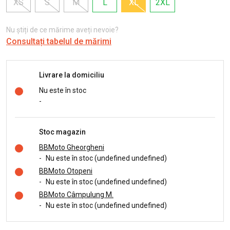
XS
S
M
L
XL
2XL
Nu știți de ce mărime aveți nevoie?
Consultați tabelul de mărimi
Livrare la domiciliu
Nu este în stoc
-
Stoc magazin
BBMoto Gheorgheni
-
Nu este în stoc (undefined undefined)
BBMoto Otopeni
-
Nu este în stoc (undefined undefined)
BBMoto Câmpulung M.
-
Nu este în stoc (undefined undefined)