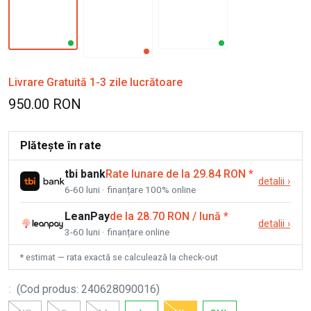
Livrare Gratuită 1-3 zile lucrătoare
950.00 RON
Plătește în rate
tbi bank
Rate lunare de la 29.84 RON
*
detalii
›
6-60 luni · finanțare 100% online
LeanPay
de la 28.70 RON / lună
*
detalii
›
3-60 luni · finanțare online
* estimat — rata exactă se calculează la check-out
:
(
Cod produs
:
240628090016
)