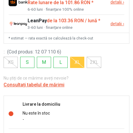
Rate lunare de la 101.86 RON
*
detalii
›
6-60 luni · finanțare 100% online
LeanPay
de la 103.36 RON / lună
*
detalii
›
3-60 luni · finanțare online
* estimat — rata exactă se calculează la check-out
:
(
Cod produs
:
12 07 110 6
)
XS
S
M
L
XL
2XL
Nu știți de ce mărime aveți nevoie?
Consultați tabelul de mărimi
Livrare la domiciliu
Nu este în stoc
-