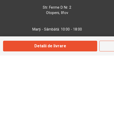
Str. Ferme D Nr. 2
Otopeni, Ilfov
Marți - Sâmbătă: 10:00 - 18:00
Detalii de livrare
0755 141 155
otopeni@bbmoto.ro
Magazin
Câmpulung M.
Str. Valea Seacă nr. 5