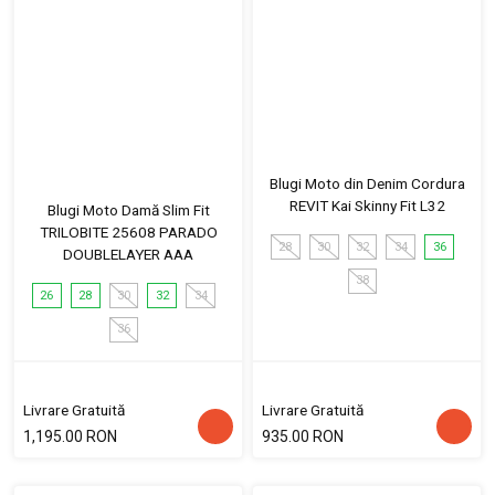
Blugi Moto din Denim Cordura
REVIT Kai Skinny Fit L32
Blugi Moto Damă Slim Fit
TRILOBITE 25608 PARADO
28
30
32
34
36
DOUBLELAYER AAA
38
26
28
30
32
34
36
Livrare Gratuită
Livrare Gratuită
1,195.00 RON
935.00 RON