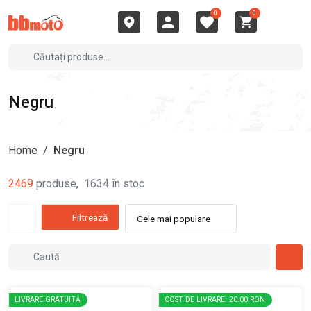
0
0
Negru
Home
/
Negru
2469
produse
,
1634
în stoc
Filtrează
Cele mai populare
LIVRARE GRATUITĂ
COST DE LIVRARE: 20.00 RON