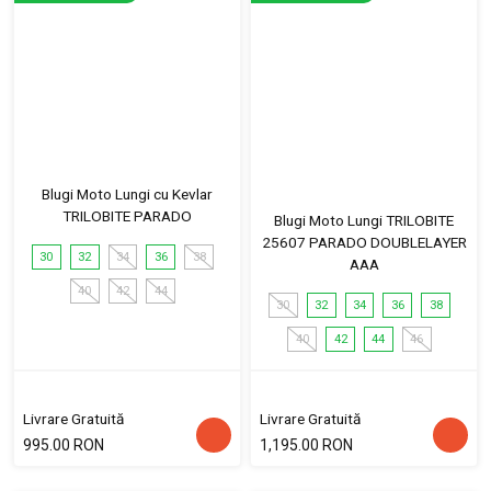
Blugi Moto Lungi cu Kevlar
TRILOBITE PARADO
Blugi Moto Lungi TRILOBITE
25607 PARADO DOUBLELAYER
30
32
34
36
38
AAA
40
42
44
30
32
34
36
38
40
42
44
46
Livrare Gratuită
Livrare Gratuită
995.00 RON
1,195.00 RON