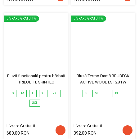
LIVRARE GRATUITĂ
LIVRARE GRATUITĂ
Bluză funcțională pentru bărbați
Bluză Termo Damă BRUBECK
TRILOBITE SKINTEC
ACTIVE WOOL LS1281W
S
M
L
XL
2XL
S
M
L
XL
3XL
Livrare Gratuită
Livrare Gratuită
680.00 RON
392.00 RON