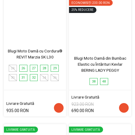
ECONOMISIȚI
233.00 RON
25
%
REDUCERE
Blugi Moto Damă cu Cordura®
REVIT Marzia SK L30
Blugi Moto Damă din Bumbac
Elastic cu Întărituri Kevlar
24
26
27
28
29
BERING LADY PEGGY
30
31
32
34
36
38
48
Livrare Gratuită
Livrare Gratuită
923.00 RON
935.00 RON
690.00 RON
LIVRARE GRATUITĂ
LIVRARE GRATUITĂ