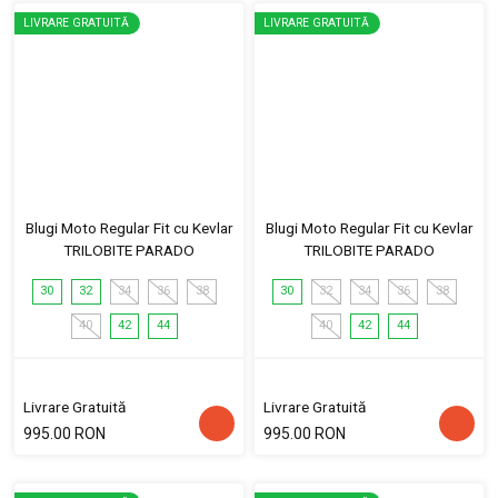
LIVRARE GRATUITĂ
LIVRARE GRATUITĂ
Blugi Moto Regular Fit cu Kevlar
Blugi Moto Regular Fit cu Kevlar
TRILOBITE PARADO
TRILOBITE PARADO
30
32
34
36
38
30
32
34
36
38
40
42
44
40
42
44
Livrare Gratuită
Livrare Gratuită
995.00 RON
995.00 RON