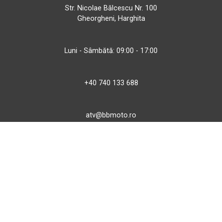
Str. Nicolae Bălcescu Nr. 100
Gheorgheni, Harghita
Luni - Sâmbătă: 09:00 - 17:00
+40 740 133 688
atv@bbmoto.ro
Magazin
BBmoto ATV Otopeni