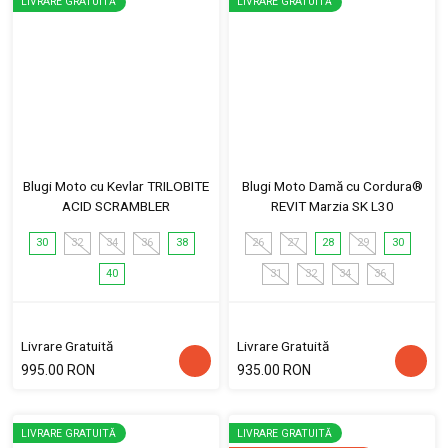
LIVRARE GRATUITĂ
LIVRARE GRATUITĂ
Blugi Moto cu Kevlar TRILOBITE
Blugi Moto Damă cu Cordura®
ACID SCRAMBLER
REVIT Marzia SK L30
30
32
34
36
38
26
27
28
29
30
40
31
32
34
36
Livrare Gratuită
Livrare Gratuită
995.00 RON
935.00 RON
LIVRARE GRATUITĂ
LIVRARE GRATUITĂ