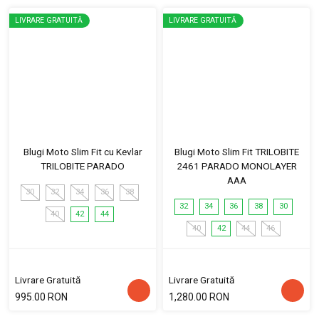
LIVRARE GRATUITĂ
LIVRARE GRATUITĂ
Blugi Moto Slim Fit cu Kevlar
Blugi Moto Slim Fit TRILOBITE
TRILOBITE PARADO
2461 PARADO MONOLAYER
AAA
30
32
34
36
38
32
34
36
38
30
40
42
44
40
42
44
46
Livrare Gratuită
Livrare Gratuită
995.00 RON
1,280.00 RON