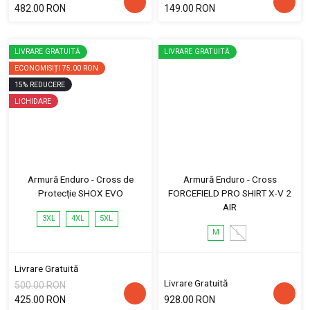
482.00 RON
149.00 RON
LIVRARE GRATUITĂ
LIVRARE GRATUITĂ
ECONOMISIȚI
75.00 RON
15
%
REDUCERE
LICHIDARE
Armură Enduro - Cross de
Armură Enduro - Cross
Protecție SHOX EVO
FORCEFIELD PRO SHIRT X-V 2
AIR
3XL
4XL
5XL
M
L
Livrare Gratuită
Livrare Gratuită
500.00 RON
425.00 RON
928.00 RON