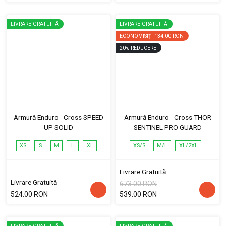
LIVRARE GRATUITĂ
LIVRARE GRATUITĂ
ECONOMISIȚI
134.00 RON
20
%
REDUCERE
Armură Enduro - Cross SPEED
Armură Enduro - Cross THOR
UP SOLID
SENTINEL PRO GUARD
XS
S
M
L
XL
XS/S
M/L
XL/2XL
Livrare Gratuită
Livrare Gratuită
673.00 RON
524.00 RON
539.00 RON