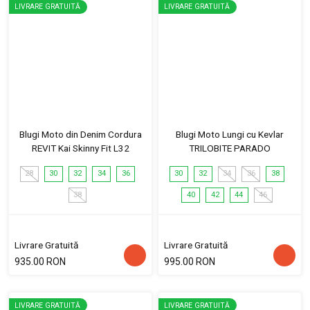
LIVRARE GRATUITĂ
LIVRARE GRATUITĂ
Blugi Moto din Denim Cordura
Blugi Moto Lungi cu Kevlar
REVIT Kai Skinny Fit L32
TRILOBITE PARADO
28
30
32
34
36
30
32
34
36
38
38
40
42
44
46
Livrare Gratuită
Livrare Gratuită
935.00 RON
995.00 RON
LIVRARE GRATUITĂ
LIVRARE GRATUITĂ