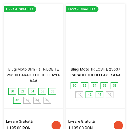
LIVRARE GRATUITĂ
LIVRARE GRATUITĂ
Blugi Moto Slim Fit TRILOBITE
Blugi Moto TRILOBITE 25607
25608 PARADO DOUBLELAYER
PARADO DOUBLELAYER AAA
AAA
30
32
34
36
38
30
32
34
36
38
40
42
44
46
40
42
44
46
Livrare Gratuită
Livrare Gratuită
1,195.00 RON
1,195.00 RON