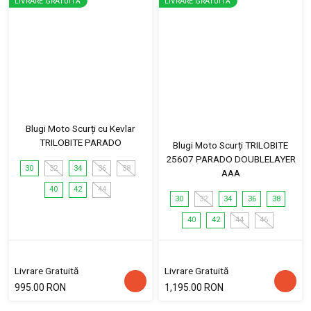
LIVRARE GRATUITĂ
LIVRARE GRATUITĂ
Blugi Moto Scurți cu Kevlar
TRILOBITE PARADO
Blugi Moto Scurți TRILOBITE
25607 PARADO DOUBLELAYER
30
32
34
36
38
AAA
40
42
44
30
32
34
36
38
40
42
44
46
Livrare Gratuită
Livrare Gratuită
995.00 RON
1,195.00 RON