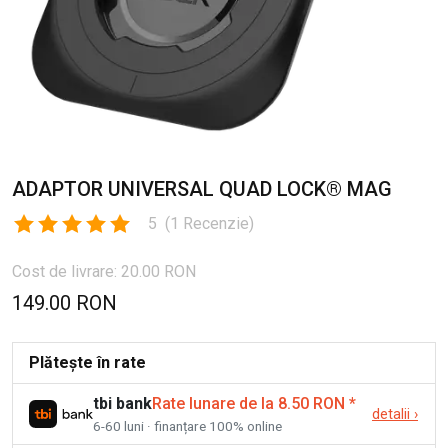
ADAPTOR UNIVERSAL QUAD LOCK® MAG
5
(
1
Recenzie
)
Cost de livrare: 20.00 RON
149.00 RON
Plătește în rate
tbi bank
Rate lunare de la 8.50 RON
*
detalii
›
6-60 luni · finanțare 100% online