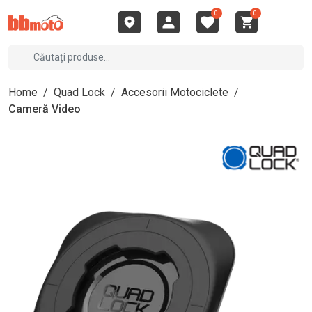
0
0
Home
/
Quad Lock
/
Accesorii Motociclete
/
Cameră Video