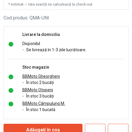
* estimat — rata exactă se calculează la check-out
Cod produs
:
QMA-UNI
Livrare la domiciliu
Disponibil
-
Se livrează în 1-3 zile lucrătoare.
Stoc magazin
BBMoto Gheorgheni
-
În stoc 2 bucăți
BBMoto Otopeni
-
În stoc 3 bucăți
BBMoto Câmpulung M.
-
În stoc 1 bucată
Adăugați în coș