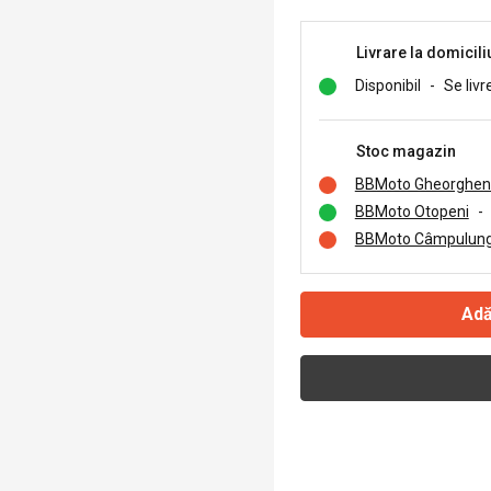
Livrare la domicili
Disponibil
-
Se livr
Stoc magazin
BBMoto Gheorghen
BBMoto Otopeni
-
BBMoto Câmpulung
Adă