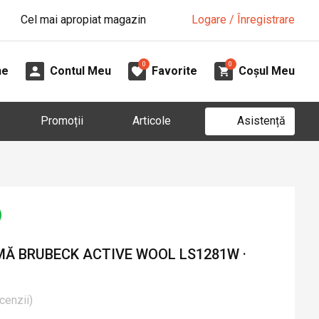
Cel mai apropiat magazin
Logare / Înregistrare
0
0
ne
Contul Meu
Favorite
Coșul Meu
Asistență
Promoții
Articole
Ă BRUBECK ACTIVE WOOL LS1281W ·
cenzii
)