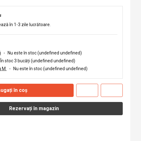
u
ează în 1-3 zile lucrătoare.
i
-
Nu este în stoc (undefined undefined)
În stoc 3 bucăți (undefined undefined)
 M.
-
Nu este în stoc (undefined undefined)
ugați în coș
Rezervați în magazin