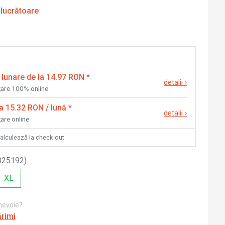
 lucrătoare
 lunare de la 14.97 RON
*
detalii
›
nțare 100% online
la 15.32 RON / lună
*
detalii
›
țare online
calculează la check-out
025192
)
XL
 nevoie?
ărimi