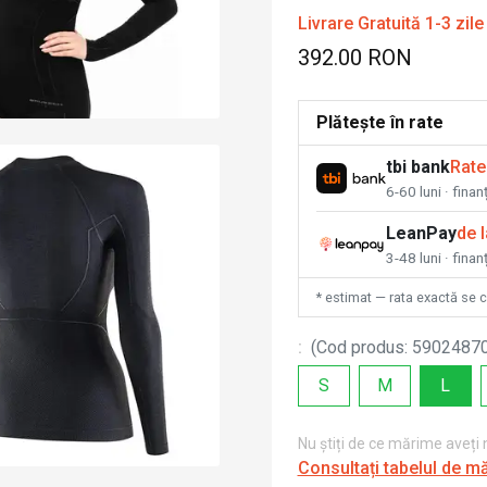
Livrare Gratuită 1-3 zile
392.00 RON
Plătește în rate
tbi bank
Rate
6-60 luni · fina
LeanPay
de 
3-48 luni · finan
* estimat — rata exactă se 
:
(
Cod produs
:
5902487
S
M
L
Nu știți de ce mărime aveți
Consultați tabelul de m