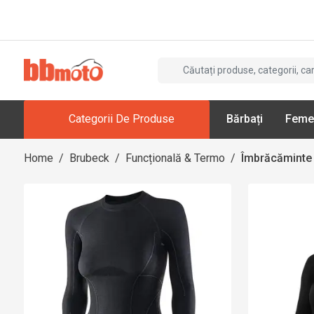
Categorii De Produse
Bărbați
Feme
Home
/
Brubeck
/
Funcțională & Termo
/
Îmbrăcăminte