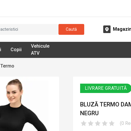
Magazi
Caută
Vehicule
i
Copii
ATV
 Termo
LIVRARE GRATUITĂ
BLUZĂ TERMO DAM
NEGRU
(
0
Re