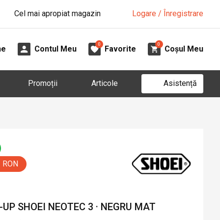
Cel mai apropiat magazin
Logare / Înregistrare
0
0
ne
Contul Meu
Favorite
Coșul Meu
Asistență
Promoții
Articole
0 RON
-UP SHOEI NEOTEC 3 · NEGRU MAT