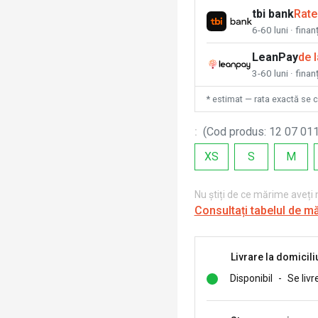
tbi bank
Rate
6-60 luni · fina
LeanPay
de 
3-60 luni · finan
* estimat — rata exactă se 
:
(
Cod produs
:
12 07 011
XS
S
M
Nu știți de ce mărime aveți
Consultați tabelul de m
Livrare la domicili
Disponibil
-
Se livr