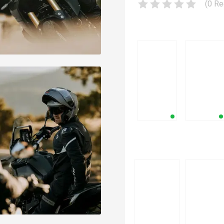
(
0
Re