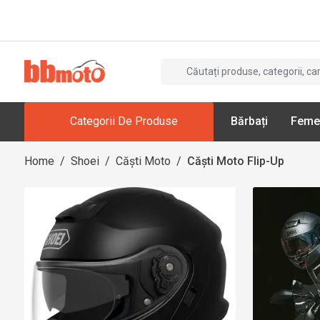
Categorii De Produse
Bărbați
Feme
Home
/
Shoei
/
Căști Moto
/
Căști Moto Flip-Up