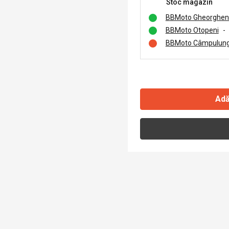
Stoc magazin
BBMoto Gheorghen
BBMoto Otopeni
-
BBMoto Câmpulung
Adă