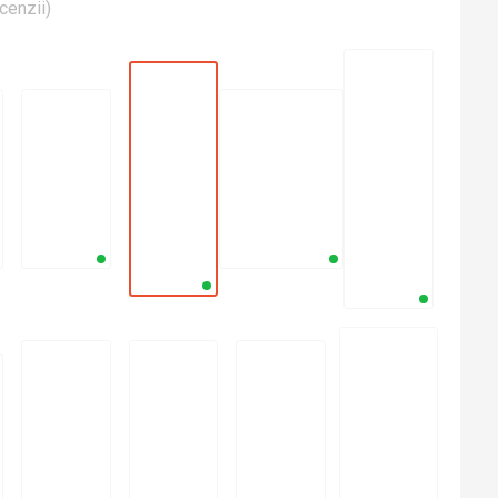
cenzii
)