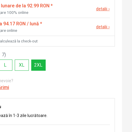
 lunare de la 92.99 RON
*
detalii
›
nțare 100% online
la 94.17 RON / lună
*
detalii
›
țare online
calculează la check-out
 7
)
L
XL
2XL
 nevoie?
ărimi
u
ează în 1-3 zile lucrătoare.