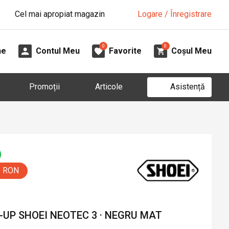
Cel mai apropiat magazin
Logare / Înregistrare
0
0
ne
Contul Meu
Favorite
Coșul Meu
Asistență
Promoții
Articole
0 RON
-UP SHOEI NEOTEC 3 · NEGRU MAT