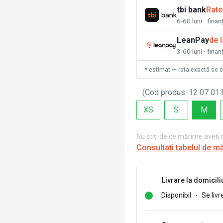
tbi bank
Rate
6-60 luni · fina
LeanPay
de 
3-60 luni · finan
* estimat — rata exactă se 
:
(
Cod produs
:
12 07 011
XS
S
M
Nu știți de ce mărime aveți
Consultați tabelul de m
Livrare la domicili
Disponibil
-
Se livr