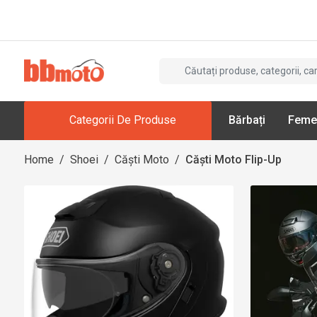
Categorii De Produse
Bărbați
Feme
Home
/
Shoei
/
Căști Moto
/
Căști Moto Flip-Up