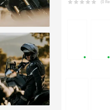
(
0
Re