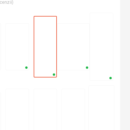
cenzii
)