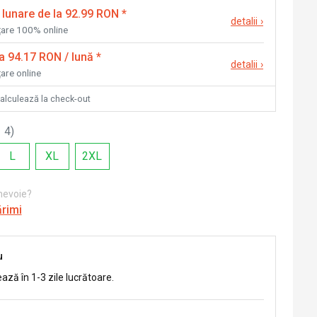
 lunare de la 92.99 RON
*
detalii
›
nțare 100% online
la 94.17 RON / lună
*
detalii
›
țare online
calculează la check-out
 4
)
L
XL
2XL
 nevoie?
ărimi
u
ează în 1-3 zile lucrătoare.