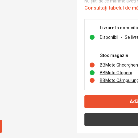
Nu știți de ce mărime aveți
Consultați tabelul de m
Livrare la domicili
Disponibil
-
Se livr
Stoc magazin
BBMoto Gheorghen
BBMoto Otopeni
-
BBMoto Câmpulung
Adă