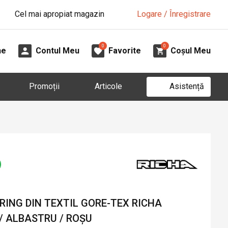
Cel mai apropiat magazin
Logare / Înregistrare
0
0
ne
Contul Meu
Favorite
Coșul Meu
Asistență
Promoții
Articole
ING DIN TEXTIL GORE-TEX RICHA
 / ALBASTRU / ROȘU