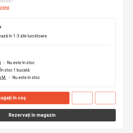
 nevoie?
ărimi
u
ează în 1-3 zile lucrătoare.
i
-
Nu este în stoc
În stoc 1 bucată
 M.
-
Nu este în stoc
ugați în coș
Rezervați în magazin