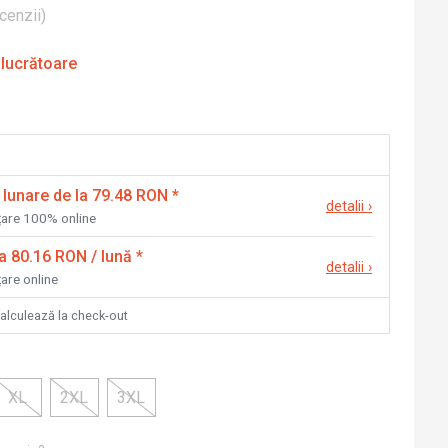
cenzii
)
 lucrătoare
 lunare de la 79.48 RON
*
detalii
›
nțare 100% online
la 80.16 RON / lună
*
detalii
›
țare online
calculează la check-out
XL
2XL
3XL