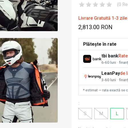
(
0
Re
Livrare Gratuită 1-3 zile
2,813.00 RON
Plătește în rate
tbi bank
Rate
6-60 luni · fina
LeanPay
de 
3-60 luni · finan
* estimat — rata exactă se 
:
S
M
L