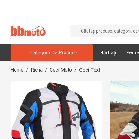
Categorii De Produse
Bărbați
Feme
Home
/
Richa
/
Geci Moto
/
Geci Textil