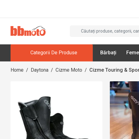
Categorii De Produse
Bărbați
Feme
Home
/
Daytona
/
Cizme Moto
/
Cizme Touring & Spor