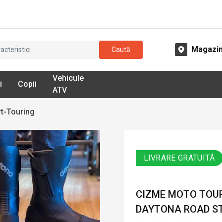
Magazi
Caută
Vehicule
i
Copii
ATV
t-Touring
LIVRARE GRATUITĂ
CIZME MOTO TOUR
DAYTONA ROAD ST