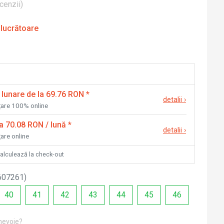
cenzii
)
 lucrătoare
 lunare de la 69.76 RON
*
detalii
›
nțare 100% online
la 70.08 RON / lună
*
detalii
›
țare online
calculează la check-out
607261
)
40
41
42
43
44
45
46
 nevoie?