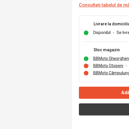
Consultați tabelul de m
Livrare la domicili
Disponibil
-
Se livr
Stoc magazin
BBMoto Gheorghen
BBMoto Otopeni
-
BBMoto Câmpulung
Adă