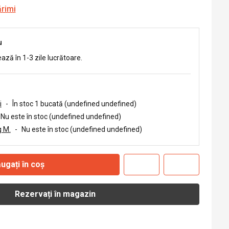
ărimi
u
ează în 1-3 zile lucrătoare.
i
-
În stoc 1 bucată (undefined undefined)
Nu este în stoc (undefined undefined)
 M.
-
Nu este în stoc (undefined undefined)
ugați în coș
Rezervați în magazin