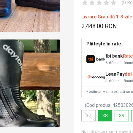
(
0
Re
Livrare Gratuită 1-3 zile
2,448.00 RON
Plătește în rate
tbi bank
Rate
6-60 luni · fina
LeanPay
de 
3-60 luni · finan
* estimat — rata exactă se 
:
(
Cod produs
:
4250302
37
38
39
Nu știți de ce mărime aveți