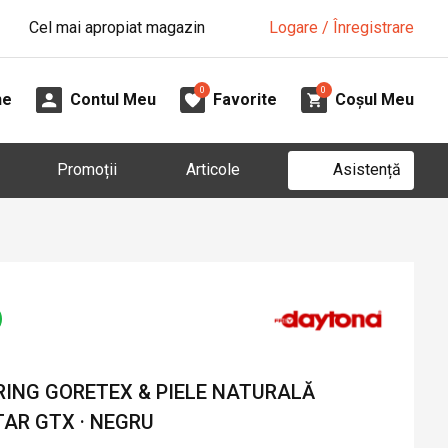
Cel mai apropiat magazin
Logare / Înregistrare
0
0
ne
Contul Meu
Favorite
Coșul Meu
Asistență
Promoții
Articole
ING GORETEX & PIELE NATURALĂ
AR GTX · NEGRU