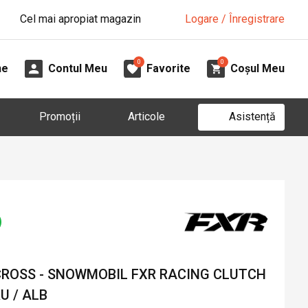
Cel mai apropiat magazin
Logare / Înregistrare
0
0
ne
Contul Meu
Favorite
Coșul Meu
Asistență
Promoții
Articole
CROSS - SNOWMOBIL FXR RACING CLUTCH
U / ALB