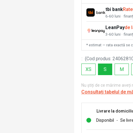
tbi bank
Rate
6-60 luni · fina
LeanPay
de 
3-60 luni · finan
* estimat — rata exactă se 
:
(
Cod produs
:
2406281
XS
S
M
Nu știți de ce mărime aveți
Consultați tabelul de m
Livrare la domicili
Disponibil
-
Se livr