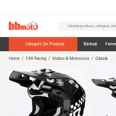
Categorii De Produse
Bărbați
Feme
Home
/
FXR Racing
/
Enduro & Motocross
/
Cască