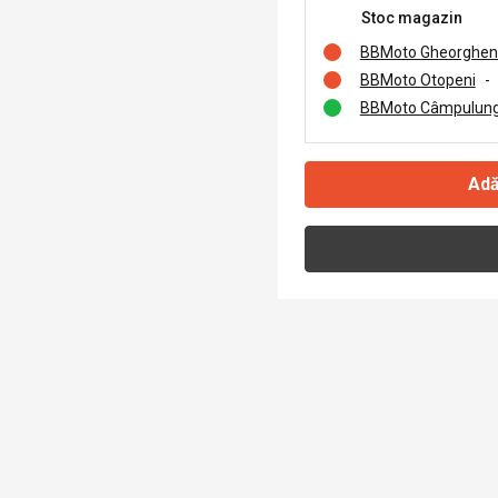
Stoc magazin
BBMoto Gheorghen
BBMoto Otopeni
-
BBMoto Câmpulung
Adă