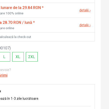
 lunare de la 29.84 RON
*
detalii
›
nțare 100% online
la 28.70 RON / lună
*
detalii
›
țare online
calculează la check-out
00107
)
L
XL
2XL
 nevoie?
ărimi
u
ează în 1-3 zile lucrătoare.