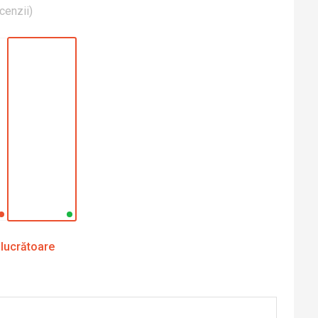
cenzii
)
 lucrătoare