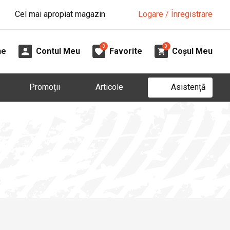
Cel mai apropiat magazin
Logare / Înregistrare
0
0
ne
Contul Meu
Favorite
Coșul Meu
Asistență
Promoții
Articole