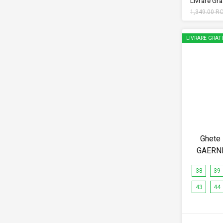
Livrare Grat
1,349.00 R
LIVRARE GRAT
Ghete
GAERN
38
39
43
44