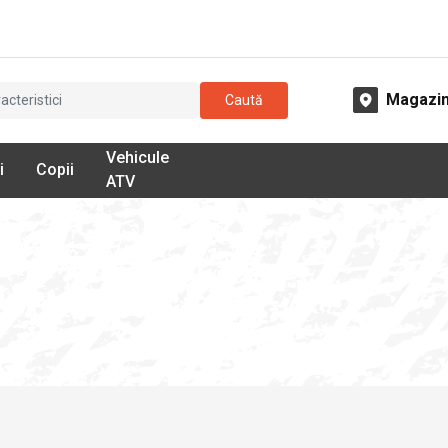
Magazi
Caută
Vehicule
i
Copii
ATV