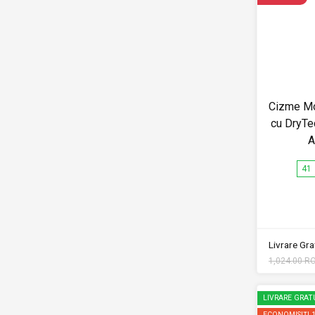
Cizme Mo
cu DryT
A
41
Livrare Grat
1,024.00 R
LIVRARE GRAT
ECONOMISIȚI