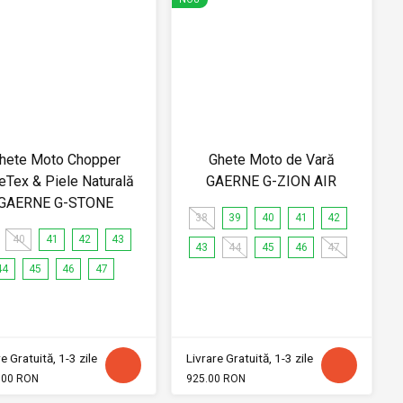
hete Moto Chopper
Ghete Moto de Vară
eTex & Piele Naturală
GAERNE G-ZION AIR
GAERNE G-STONE
38
39
40
41
42
40
41
42
43
43
44
45
46
47
44
45
46
47
e Gratuită, 1-3 zile
Livrare Gratuită, 1-3 zile
.00 RON
925.00 RON