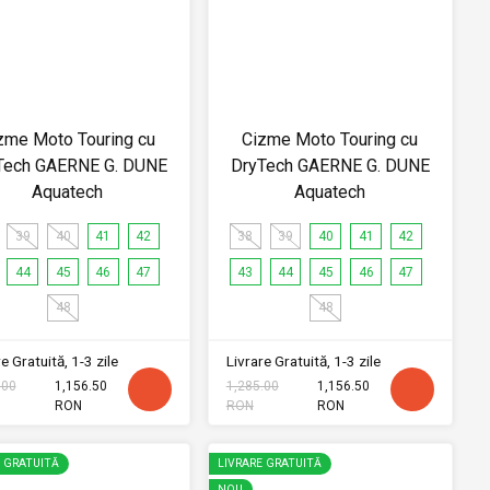
zme Moto Touring cu
Cizme Moto Touring cu
Tech GAERNE G. DUNE
DryTech GAERNE G. DUNE
Aquatech
Aquatech
39
40
41
42
38
39
40
41
42
44
45
46
47
43
44
45
46
47
48
48
e Gratuită, 1-3 zile
Livrare Gratuită, 1-3 zile
.00
1,156.50
1,285.00
1,156.50
RON
RON
RON
E GRATUITĂ
LIVRARE GRATUITĂ
NOU