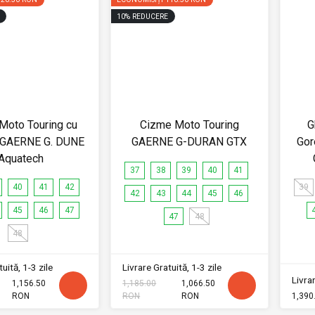
10
%
REDUCERE
Moto Touring cu
Cizme Moto Touring
G
 GAERNE G. DUNE
GAERNE G-DURAN GTX
Gor
Aquatech
37
38
39
40
41
40
41
42
39
42
43
44
45
46
45
46
47
47
48
48
uită, 1-3 zile
Livrare Gratuită, 1-3 zile
Livrar
1,156.50
1,185.00
1,066.50
RON
RON
RON
1,390