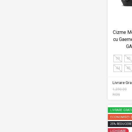
Cizme Mo
cu Gaern
GA
39
40
44
45
Livrare Grat
1,390.00
RON
LIVRARE GRAT
ECONOMISIȚI
25
%
REDUCERE
LICHIDARE