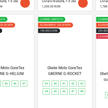
uită, 1-3 zile
Livrare Gratuită, 1-3 zile
Livrar
ON
1,030.00 RON
1,785
UITĂ
LIVRARE GRATUITĂ
LIVRAR
335.00 RON
ECONOMISIȚI
103.00 RON
ECONOM
10
%
REDUCERE
25
%
RED
LICHIDA
 Moto GoreTex
Ghete Moto GoreTex
NE G-HELIUM
GAERNE G-ROCKET
Ghet
cu
45
46
47
39
40
41
42
43
44
45
46
47
48