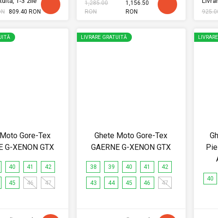
uită, 1-3 zile
Livrar
1,285.00
1,156.50
ON
809.40 RON
RON
RON
925.0
UITĂ
LIVRARE GRATUITĂ
LIVRAR
 Moto Gore-Tex
Ghete Moto Gore-Tex
Gh
E G-XENON GTX
GAERNE G-XENON GTX
Pie
40
41
42
38
39
40
41
42
40
45
46
47
43
44
45
46
47