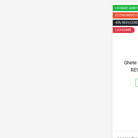
LIVRARE GRAT
ECONOMISIȚI
40
%
REDUCERE
LICHIDARE
Ghete 
REV