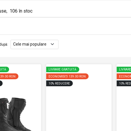
use
,
106
în stoc
după
:
UITĂ
LIVRARE GRATUITĂ
LIVRAR
139.00 RON
ECONOMISIȚI
139.00 RON
ECONOM
10
%
REDUCERE
10
%
RED