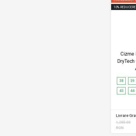
10
%
REDUCERE
Cizme 
DryTech
38
39
43
44
Livrare Grat
1,285.00
RON