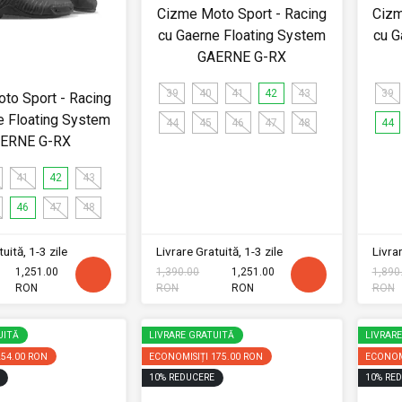
Cizme Moto Sport - Racing
Cizm
cu Gaerne Floating System
cu G
GAERNE G-RX
39
40
41
42
43
39
to Sport - Racing
e Floating System
44
45
46
47
48
44
ERNE G-RX
41
42
43
46
47
48
uită, 1-3 zile
Livrare Gratuită, 1-3 zile
Livrar
1,251.00
1,390.00
1,251.00
1,890
RON
RON
RON
RON
UITĂ
LIVRARE GRATUITĂ
LIVRAR
254.00 RON
ECONOMISIȚI
175.00 RON
ECONOM
10
%
REDUCERE
10
%
RED