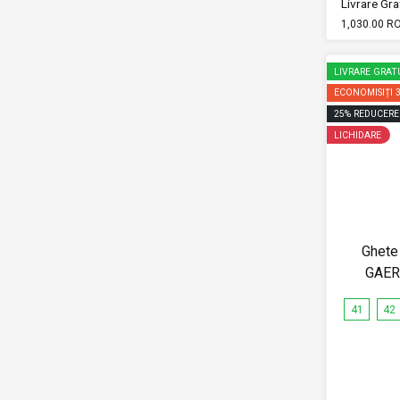
Livrare Grat
1,030.00 R
LIVRARE GRAT
ECONOMISIȚI
25
%
REDUCERE
LICHIDARE
Ghete
GAER
41
42