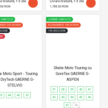
e Gratuită, 1-3 zile
Livrare Gratuită, 1-3 zile
.00 RON
1,785.00 RON
E GRATUITĂ
LIVRARE GRATUITĂ
ISIȚI
235.00 RON
ECONOMISIȚI
149.50 RON
UCERE
10
%
REDUCERE
RE
Ghete Moto Touring cu
e Moto Sport - Touring
GoreTex GAERNE G-
 DryTech GAERNE G-
ASPEN
STELVIO
37
38
39
40
41
39
44
46
47
42
43
44
45
46
47
48