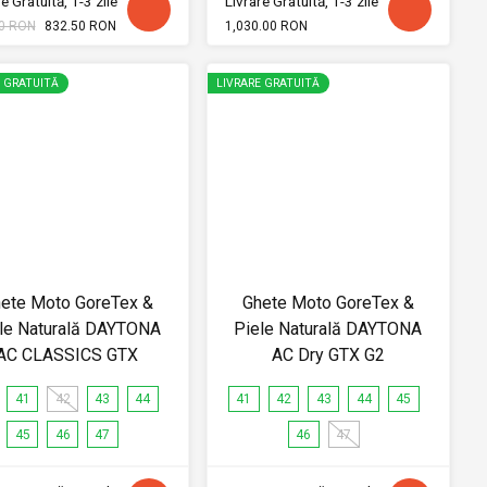
e Gratuită, 1-3 zile
Livrare Gratuită, 1-3 zile
0 RON
832.50 RON
1,030.00 RON
E GRATUITĂ
LIVRARE GRATUITĂ
ete Moto GoreTex &
Ghete Moto GoreTex &
le Naturală DAYTONA
Piele Naturală DAYTONA
AC CLASSICS GTX
AC Dry GTX G2
41
42
43
44
41
42
43
44
45
45
46
47
46
47