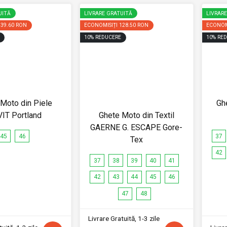
UITĂ
LIVRARE GRATUITĂ
LIVRAR
539.60 RON
ECONOMISIȚI
128.50 RON
ECONOM
10
%
REDUCERE
10
%
RED
Moto din Piele
Gh
IT Portland
Ghete Moto din Textil
GAERNE G. ESCAPE Gore-
45
46
37
Tex
42
37
38
39
40
41
42
43
44
45
46
47
48
Livrare Gratuită, 1-3 zile