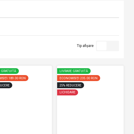
Tip afișare
E GRATUITĂ
LIVRARE GRATUITĂ
ISIȚI
189.00 RON
ECONOMISIȚI
235.00 RON
UCERE
25
%
REDUCERE
LICHIDARE