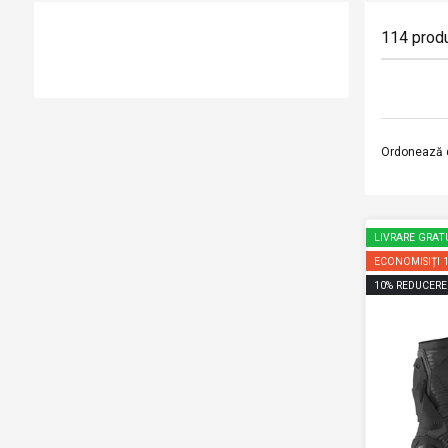
114
prod
Ordonează 
LIVRARE GRAT
ECONOMISIȚI
10
%
REDUCERE