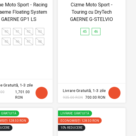
e Moto Sport - Racing
Cizme Moto Sport -
aerne Floating System
Touring cu DryTech
GAERNE GP1 LS
GAERNE G-STELVIO
40
41
42
43
45
46
45
46
47
48
e Gratuită, 1-3 zile
Livrare Gratuită, 1-3 zile
.00
1,701.00
RON
935.00 RON
700.00 RON
E GRATUITĂ
LIVRARE GRATUITĂ
ISIȚI
128.50 RON
ECONOMISIȚI
128.50 RON
UCERE
10
%
REDUCERE