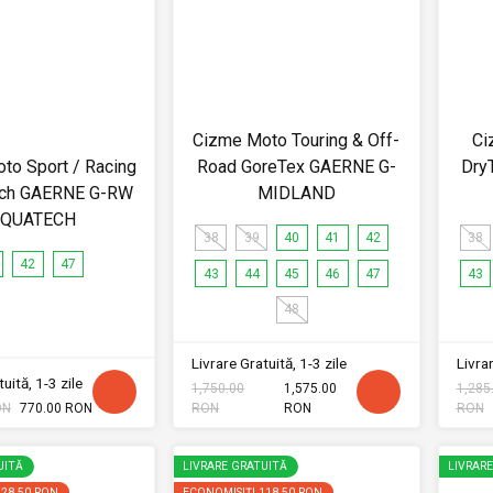
Cizme Moto Touring & Off-
Ci
to Sport / Racing
Road GoreTex GAERNE G-
Dry
ech GAERNE G-RW
MIDLAND
QUATECH
38
39
40
41
42
38
42
47
43
44
45
46
47
43
48
Livrare Gratuită, 1-3 zile
Livrar
uită, 1-3 zile
1,750.00
1,575.00
1,285
ON
770.00 RON
RON
RON
RON
UITĂ
LIVRARE GRATUITĂ
LIVRAR
128.50 RON
ECONOMISIȚI
118.50 RON