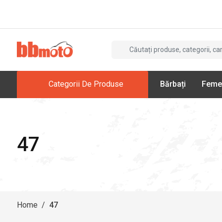
Categorii De Produse
Bărbați
Feme
47
Home
/
47