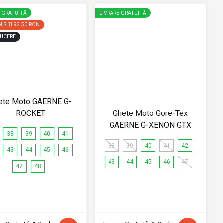
E GRATUITĂ
LIVRARE GRATUITĂ
ISIȚI
92.50 RON
UCERE
ete Moto GAERNE G-
ROCKET
Ghete Moto Gore-Tex
GAERNE G-XENON GTX
38
39
40
41
38
39
40
41
42
43
44
45
46
43
44
45
46
47
47
48