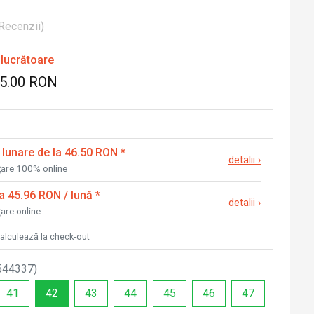
Recenzii
)
 lucrătoare
75.00 RON
 lunare de la 46.50 RON
*
detalii
›
nțare 100% online
la 45.96 RON / lună
*
detalii
›
țare online
calculează la check-out
544337
)
41
42
43
44
45
46
47