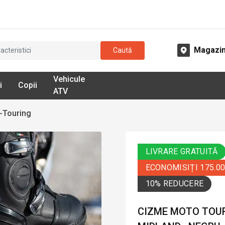
Magazi
Caută
Vehicule
i
Copii
ATV
-Touring
LIVRARE GRATUITĂ
ECONOMISIȚI 175.0
10% REDUCERE
CIZME MOTO TOUR