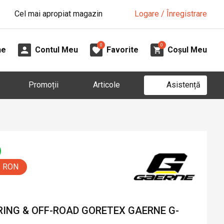
Cel mai apropiat magazin
Logare / Înregistrare
0
0
ne
Contul Meu
Favorite
Coșul Meu
Asistență
Promoții
Articole
0 RON
ING & OFF-ROAD GORETEX GAERNE G-