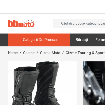
Categorii De Produse
Bărbați
Feme
Home
/
Gaerne
/
Cizme Moto
/
Cizme Touring & Sport