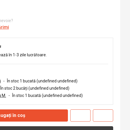
 nevoie?
ărimi
u
ează în 1-3 zile lucrătoare.
i
-
În stoc 1 bucată (undefined undefined)
În stoc 2 bucăți (undefined undefined)
 M.
-
În stoc 1 bucată (undefined undefined)
ugați în coș