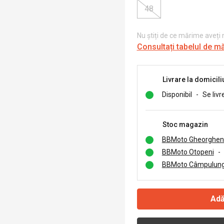
48
Nu știți de ce mărime aveți
Consultați tabelul de m
Livrare la domicili
Disponibil
-
Se livr
Stoc magazin
BBMoto Gheorghen
BBMoto Otopeni
-
BBMoto Câmpulung
Adă