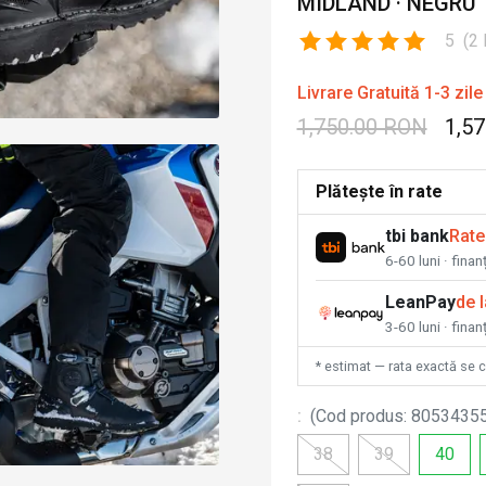
MIDLAND · NEGRU
5
(
2
Livrare Gratuită 1-3 zile
1,750.00 RON
1,5
Plătește în rate
tbi bank
Rate
6-60 luni · fina
LeanPay
de 
3-60 luni · finan
* estimat — rata exactă se 
:
(
Cod produs
:
8053435
38
39
40