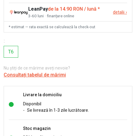
LeanPay
de la 14.90 RON / lună
*
detalii
›
3-60 luni · finanțare online
* estimat — rata exactă se calculează la check-out
:
T6
Nu știți de ce mărime aveți nevoie?
Consultați tabelul de mărimi
Livrare la domiciliu
Disponibil
-
Se livrează în 1-3 zile lucrătoare.
Stoc magazin