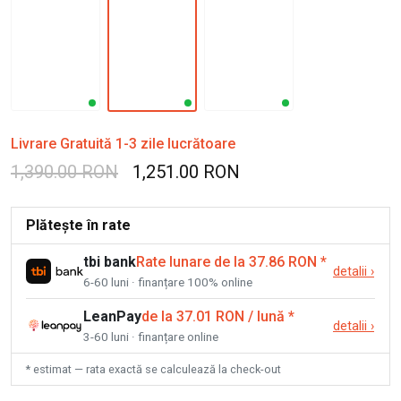
Livrare Gratuită 1-3 zile lucrătoare
1,390.00 RON
1,251.00 RON
Plătește în rate
tbi bank
Rate lunare de la 37.86 RON
*
detalii
›
6-60 luni · finanțare 100% online
LeanPay
de la 37.01 RON / lună
*
detalii
›
3-60 luni · finanțare online
* estimat — rata exactă se calculează la check-out