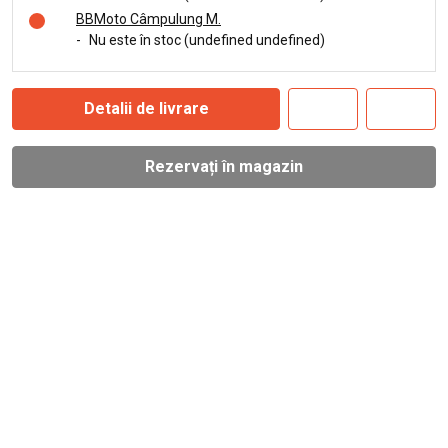
BBMoto Câmpulung M.
-
Nu este în stoc (undefined undefined)
Detalii de livrare
Rezervați în magazin