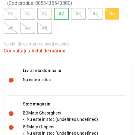
:
(
Cod produs
:
8053435543880
)
39
40
41
42
43
44
45
46
47
48
Nu știți de ce mărime aveți nevoie?
Consultați tabelul de mărimi
Livrare la domiciliu
Nu este în stoc
-
Stoc magazin
BBMoto Gheorgheni
-
Nu este în stoc (undefined undefined)
BBMoto Otopeni
-
Nu este în stoc (undefined undefined)