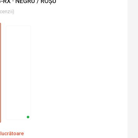
RX · NEGRU / ROȘU
cenzii
)
 lucrătoare