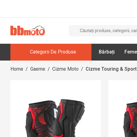
Categorii De Produse
Bărbați
Feme
Home
/
Gaerne
/
Cizme Moto
/
Cizme Touring & Sport