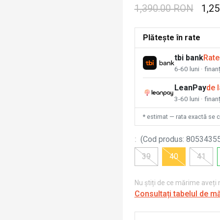
1,390.00 RON
1,2
Plătește în rate
tbi bank
Rate
6-60 luni · fina
LeanPay
de 
3-60 luni · finan
* estimat — rata exactă se 
:
(
Cod produs
:
8053435
39
40
41
Nu știți de ce mărime aveți
Consultați tabelul de m