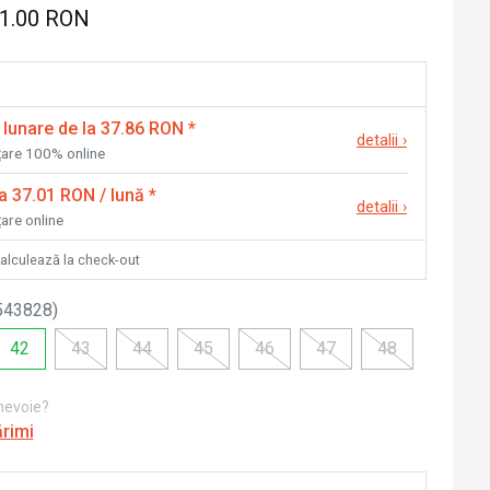
51.00 RON
 lunare de la 37.86 RON
*
detalii
›
nțare 100% online
la 37.01 RON / lună
*
detalii
›
țare online
calculează la check-out
543828
)
42
43
44
45
46
47
48
 nevoie?
ărimi