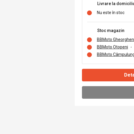
Livrare la domicili
Nu este în stoc
Stoc magazin
BBMoto Gheorghen
BBMoto Otopeni
-
BBMoto Câmpulung
Deta