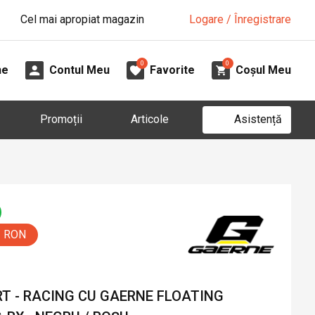
Cel mai apropiat magazin
Logare / Înregistrare
0
0
ne
Contul Meu
Favorite
Coșul Meu
Asistență
Promoții
Articole
0 RON
T - RACING CU GAERNE FLOATING