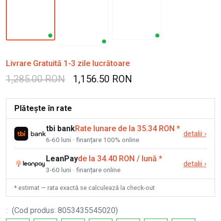
Livrare Gratuită 1-3 zile lucrătoare
1,285.00 RON
1,156.50 RON
Plătește în rate
tbi bank
Rate lunare de la 35.34 RON
*
detalii
›
6-60 luni · finanțare 100% online
LeanPay
de la 34.40 RON / lună
*
detalii
›
3-60 luni · finanțare online
* estimat — rata exactă se calculează la check-out
:
(
Cod produs
:
8053435545020
)