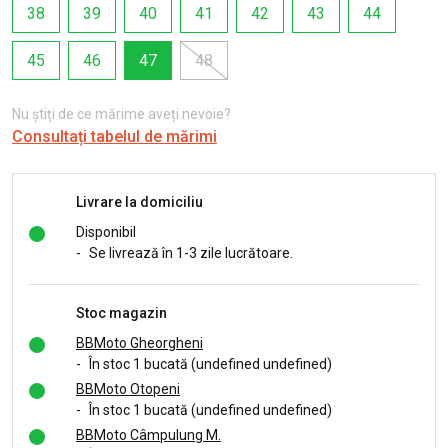
38
39
40
41
42
43
44
45
46
47
48
Nu știți de ce mărime aveți nevoie?
Consultați tabelul de mărimi
Livrare la domiciliu
Disponibil
-
Se livrează în 1-3 zile lucrătoare.
Stoc magazin
BBMoto Gheorgheni
-
În stoc 1 bucată (undefined undefined)
BBMoto Otopeni
-
În stoc 1 bucată (undefined undefined)
BBMoto Câmpulung M.