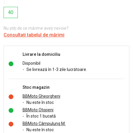
:
40
Nu știți de ce mărime aveți nevoie?
Consultați tabelul de mărimi
Livrare la domiciliu
Disponibil
-
Se livrează în 1-3 zile lucrătoare.
Stoc magazin
BBMoto Gheorgheni
-
Nu este în stoc
BBMoto Otopeni
-
În stoc 1 bucată
BBMoto Câmpulung M.
-
Nu este în stoc