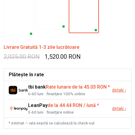
Livrare Gratuită 1-3 zile lucrătoare
2,025.00 RON
1,520.00 RON
Plătește în rate
tbi bank
Rate lunare de la 45.03 RON
*
detalii
›
6-60 luni · finanțare 100% online
LeanPay
de la 44.44 RON / lună
*
detalii
›
3-60 luni · finanțare online
* estimat — rata exactă se calculează la check-out