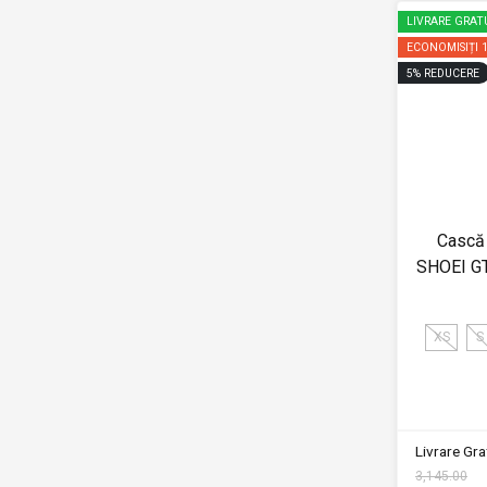
LIVRARE GRAT
ECONOMISIȚI
5
%
REDUCERE
Cască 
SHOEI GT
XS
S
Livrare Grat
3,145.00