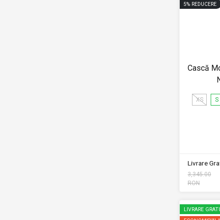
5
%
REDUCERE
Cască Mo
XS
S
Livrare Grat
3,345.00
RON
LIVRARE GRAT