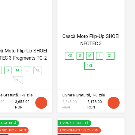
Cască Moto Flip-Up SHOEI
NEOTEC 3
ă Moto Flip-Up SHOEI
XS
S
M
L
XL
EC 3 Fragments TC-2
2XL
S
M
L
XL
2XL
e Gratuită, 1-3 zile
Livrare Gratuită, 1-3 zile
.00
3,653.00
3,345.00
3,178.00
RON
RON
RON
E GRATUITĂ
LIVRARE GRATUITĂ
ISIȚI
182.25 RON
ECONOMISIȚI
182.25 RON