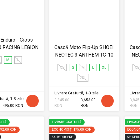
Enduro - Cross
XR RACING LEGION
Cască Moto Flip-Up SHOEI
Casc
NEOTEC 3 ANTHEM TC-10
NEO
M
L
XS
S
M
L
XL
XS
2XL
Livrare Gratuită, 1-3 zile
Livrar
uită, 1-3 zile
3,845.00
3,653.00
3,845
495.00 RON
RON
RON
RON
UITĂ
LIVRARE GRATUITĂ
LIVRAR
192.00 RON
ECONOMISIȚI
175.00 RON
ECONOM
5
%
REDUCERE
5
%
REDU