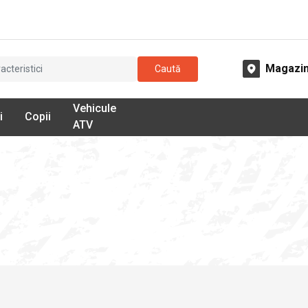
Magazi
Caută
Vehicule
i
Copii
ATV