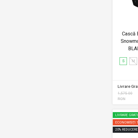
Cască E
Snowmo
BLA
S
M
Livrare Grat
1,575.00
RON
LIVRARE GRAT
ECONOMISIȚI
20
%
REDUCERE