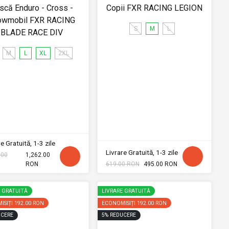
scă Enduro - Cross -
Copii FXR RACING LEGION
owmobil FXR RACING
S
M
L
BLADE RACE DIV
M
L
XL
2XL
e Gratuită, 1-3 zile
Livrare Gratuită, 1-3 zile
.00
1,262.00
RON
619.00 RON
495.00 RON
E GRATUITĂ
LIVRARE GRATUITĂ
ISIȚI
192.00 RON
ECONOMISIȚI
192.00 RON
CERE
5
%
REDUCERE