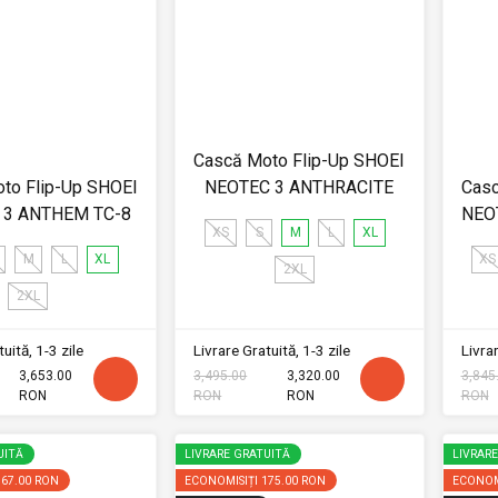
Cască Moto Flip-Up SHOEI
to Flip-Up SHOEI
NEOTEC 3 ANTHRACITE
Casc
 3 ANTHEM TC-8
NEOT
XS
S
M
L
XL
M
L
XL
XS
2XL
2XL
uită, 1-3 zile
Livrare Gratuită, 1-3 zile
Livrar
3,653.00
3,495.00
3,320.00
3,845
RON
RON
RON
RON
UITĂ
LIVRARE GRATUITĂ
LIVRAR
167.00 RON
ECONOMISIȚI
175.00 RON
ECONOM