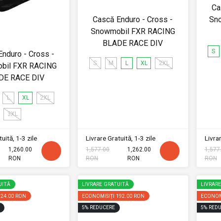
Ca
Cască Enduro - Cross -
Sn
Snowmobil FXR RACING
BLADE RACE DIV
S
nduro - Cross -
S
M
L
XL
2XL
bil FXR RACING
DE RACE DIV
L
XL
2XL
3XL
uită, 1-3 zile
Livrare Gratuită, 1-3 zile
Livrar
1,260.00
1,577.00
1,262.00
1,577
RON
RON
RON
RON
UITĂ
LIVRARE GRATUITĂ
LIVRAR
124.00 RON
ECONOMISIȚI
192.00 RON
ECONOM
5
%
REDUCERE
5
%
REDU