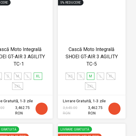
CERE
5
%
REDUCERE
ască Moto Integrală
Cască Moto Integrală
EI GT-AIR 3 AGILITY
SHOEI GT-AIR 3 AGILITY
TC-1
TC-5
S
M
L
XL
XS
S
M
L
XL
2XL
2XL
e Gratuită, 1-3 zile
Livrare Gratuită, 1-3 zile
.00
3,462.75
3,645.00
3,462.75
RON
RON
RON
E GRATUITĂ
LIVRARE GRATUITĂ