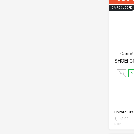
ECONOMISIȚI
5
%
REDUCERE
Cască 
SHOEI GT
XS
S
Livrare Grat
3,145.00
RON