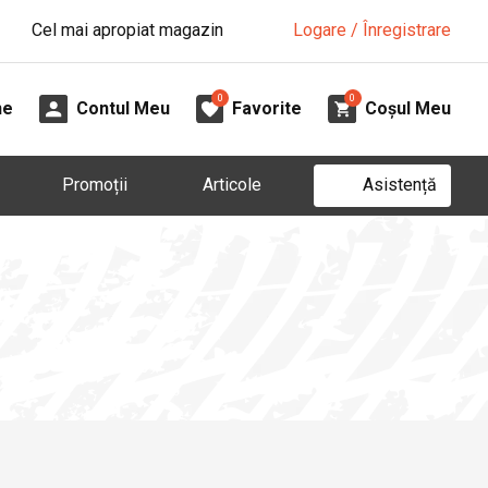
Cel mai apropiat magazin
Logare / Înregistrare
0
0
ne
Contul Meu
Favorite
Coșul Meu
Asistență
Promoții
Articole