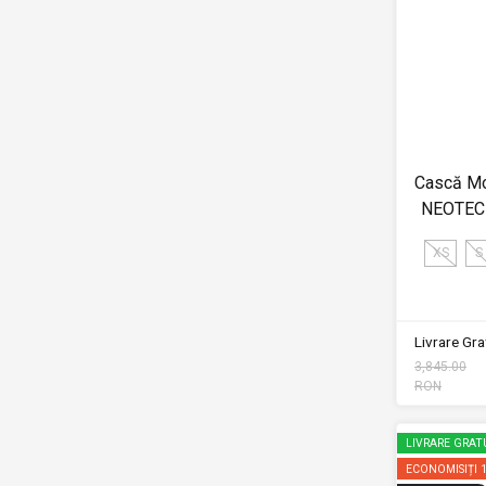
Cască Mo
NEOTEC
XS
S
Livrare Grat
3,845.00
RON
LIVRARE GRAT
ECONOMISIȚI