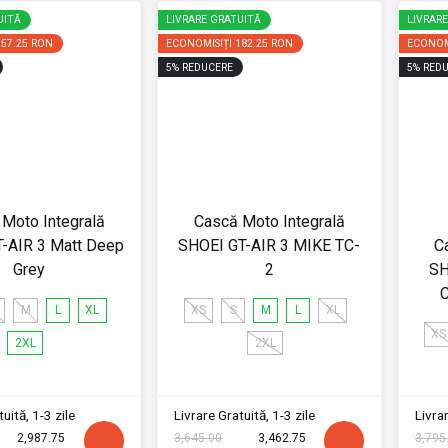
UITĂ
LIVRARE GRATUITĂ
LIVRAR
157.25 RON
ECONOMISIȚI
182.25 RON
ECONOM
5
%
REDUCERE
5
%
REDU
Moto Integrală
Cască Moto Integrală
-AIR 3 Matt Deep
SHOEI GT-AIR 3 MIKE TC-
C
Grey
2
SH
C
M
L
XL
XS
S
M
L
XL
XS
2XL
2XL
uită, 1-3 zile
Livrare Gratuită, 1-3 zile
Livrar
2,987.75
3,645.00
3,462.75
3,795