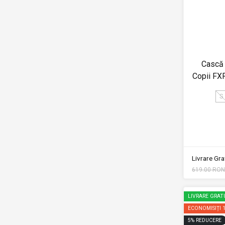
Cască 
Copii F
S
Livrare Grat
619.00 RON
LIVRARE GRAT
ECONOMISIȚI
5
%
REDUCERE