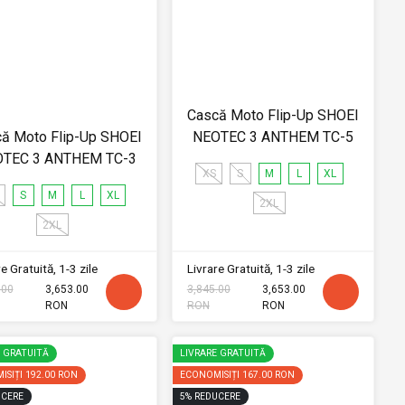
Cască Moto Flip-Up SHOEI
ă Moto Flip-Up SHOEI
NEOTEC 3 ANTHEM TC-5
TEC 3 ANTHEM TC-3
XS
S
M
L
XL
S
M
L
XL
2XL
2XL
e Gratuită, 1-3 zile
Livrare Gratuită, 1-3 zile
.00
3,653.00
3,845.00
3,653.00
RON
RON
RON
E GRATUITĂ
LIVRARE GRATUITĂ
ISIȚI
192.00 RON
ECONOMISIȚI
167.00 RON
CERE
5
%
REDUCERE