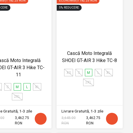
ISIȚI
182.25 RON
ECONOMISIȚI
182.25 RON
CERE
5
%
REDUCERE
Cască Moto Integrală
ască Moto Integrală
SHOEI GT-AIR 3 Hike TC-8
EI GT-AIR 3 Hike TC-
XS
S
M
L
XL
11
2XL
S
M
L
XL
2XL
e Gratuită, 1-3 zile
Livrare Gratuită, 1-3 zile
.00
3,462.75
3,645.00
3,462.75
RON
RON
RON