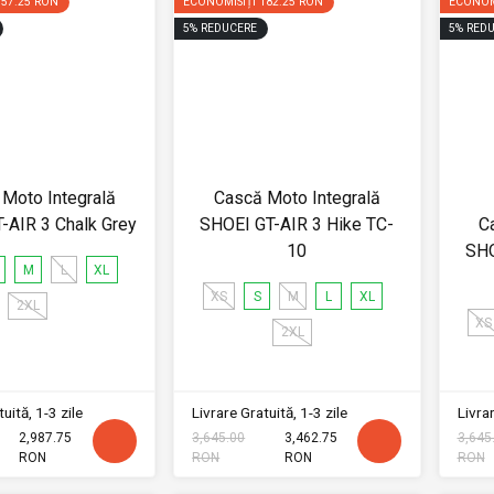
157.25 RON
ECONOMISIȚI
182.25 RON
ECONOM
5
%
REDUCERE
5
%
REDU
Moto Integrală
Cască Moto Integrală
-AIR 3 Chalk Grey
SHOEI GT-AIR 3 Hike TC-
C
10
SHO
M
L
XL
XS
S
M
L
XL
2XL
XS
2XL
uită, 1-3 zile
Livrare Gratuită, 1-3 zile
Livrar
2,987.75
3,645.00
3,462.75
3,645
RON
RON
RON
RON