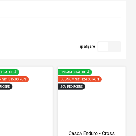
Tip afișare
E GRATUITĂ
LIVRARE GRATUITĂ
ISIȚI
315.00 RON
ECONOMISIȚI
124.00 RON
UCERE
20
%
REDUCERE
Cască Enduro - Cross