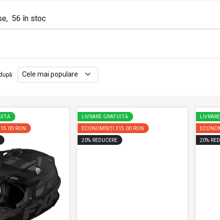
se
,
56
în stoc
după
:
UITĂ
LIVRARE GRATUITĂ
LIVRAR
315.00 RON
ECONOMISIȚI
315.00 RON
ECONOM
20
%
REDUCERE
20
%
RED