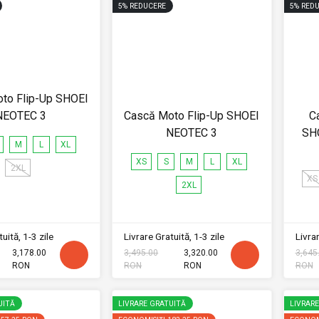
5
%
REDUCERE
5
%
REDU
to Flip-Up SHOEI
NEOTEC 3
Cască Moto Flip-Up SHOEI
C
NEOTEC 3
SHO
M
L
XL
XS
S
M
L
XL
2XL
XS
2XL
uită, 1-3 zile
Livrare Gratuită, 1-3 zile
Livrar
3,178.00
3,495.00
3,320.00
3,645
RON
RON
RON
RON
UITĂ
LIVRARE GRATUITĂ
LIVRAR