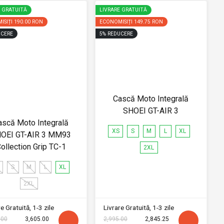
E GRATUITĂ
LIVRARE GRATUITĂ
ISIȚI
190.00 RON
ECONOMISIȚI
149.75 RON
CERE
5
%
REDUCERE
Cască Moto Integrală
SHOEI GT-AIR 3
ască Moto Integrală
XS
S
M
L
XL
OEI GT-AIR 3 MM93
ollection Grip TC-1
2XL
S
M
L
XL
2XL
e Gratuită, 1-3 zile
Livrare Gratuită, 1-3 zile
.00
3,605.00
2,995.00
2,845.25