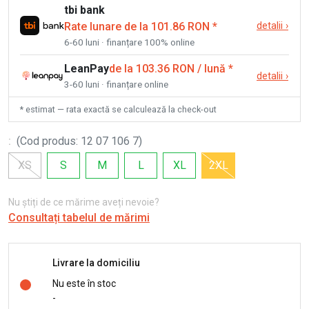
tbi bank
Rate lunare de la 101.86 RON
*
detalii
›
6-60 luni · finanțare 100% online
LeanPay
de la 103.36 RON / lună
*
detalii
›
3-60 luni · finanțare online
* estimat — rata exactă se calculează la check-out
:
(
Cod produs
:
12 07 106 7
)
XS
S
M
L
XL
2XL
Nu știți de ce mărime aveți nevoie?
Consultați tabelul de mărimi
Livrare la domiciliu
Nu este în stoc
-