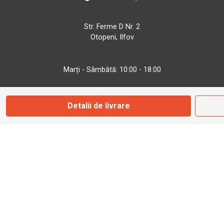
Str. Ferme D Nr. 2
Otopeni, Ilfov
Marți - Sâmbătă: 10:00 - 18:00
0755 141 155
Detalii de livrare
otopeni@bbmoto.ro
Magazin
Câmpulung M.