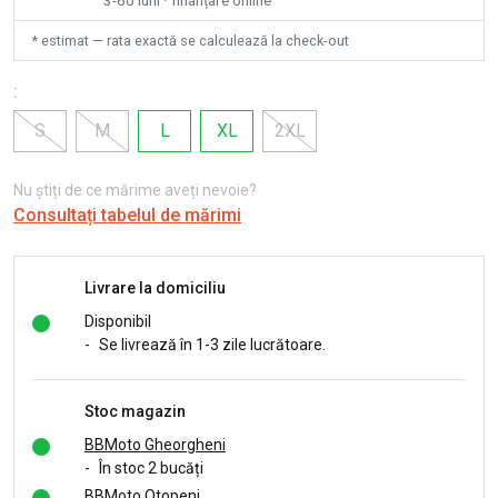
* estimat — rata exactă se calculează la check-out
:
S
M
L
XL
2XL
Nu știți de ce mărime aveți nevoie?
Consultați tabelul de mărimi
Livrare la domiciliu
Disponibil
-
Se livrează în 1-3 zile lucrătoare.
Stoc magazin
BBMoto Gheorgheni
-
În stoc 2 bucăți
BBMoto Otopeni