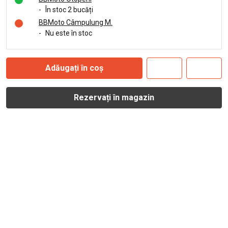
-
În stoc 2 bucăți
BBMoto Câmpulung M.
-
Nu este în stoc
Adăugați în coș
Rezervați în magazin