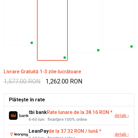
Livrare Gratuită 1-3 zile lucrătoare
1,577.00 RON
1,262.00 RON
Plătește în rate
tbi bank
Rate lunare de la 38.16 RON
*
detalii
›
6-60 luni · finanțare 100% online
LeanPay
de la 37.32 RON / lună
*
detalii
›
3-60 luni · finanțare online