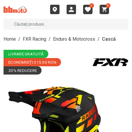
0
0
Home
/
FXR Racing
/
Enduro & Motocross
/
Cască
LIVRARE GRATUITĂ
ECONOMISIȚI 315.00 RON
20% REDUCERE