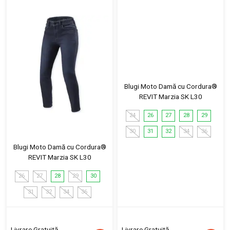
Blugi Moto Damă cu Cordura®
REVIT Marzia SK L30
24
26
27
28
29
30
31
32
34
36
Blugi Moto Damă cu Cordura®
REVIT Marzia SK L30
26
27
28
29
30
31
32
34
36
Livrare Gratuită
Livrare Gratuită