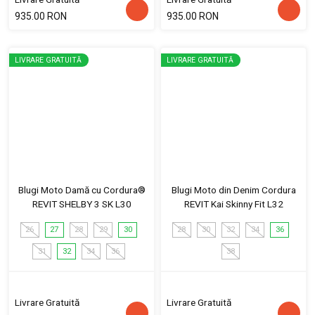
935.00 RON
935.00 RON
LIVRARE GRATUITĂ
LIVRARE GRATUITĂ
Blugi Moto Damă cu Cordura®
Blugi Moto din Denim Cordura
REVIT SHELBY 3 SK L30
REVIT Kai Skinny Fit L32
26
27
28
29
30
28
30
32
34
36
31
32
34
36
38
Livrare Gratuită
Livrare Gratuită