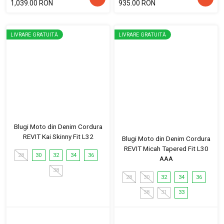
1,039.00 RON
935.00 RON
LIVRARE GRATUITĂ
LIVRARE GRATUITĂ
Blugi Moto din Denim Cordura
REVIT Kai Skinny Fit L32
Blugi Moto din Denim Cordura
REVIT Micah Tapered Fit L30
28
30
32
34
36
AAA
38
28
30
32
34
36
38
31
33