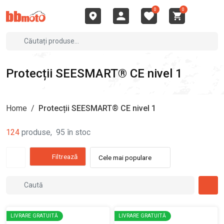
0
0
Protecții SEESMART® CE nivel 1
Home
/
Protecții SEESMART® CE nivel 1
124
produse
,
95
în stoc
Filtrează
Cele mai populare
LIVRARE GRATUITĂ
LIVRARE GRATUITĂ