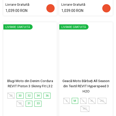
Livrare Gratuită
Livrare Gratuită
1,039.00 RON
1,039.00 RON
LIVRARE GRATUITĂ
LIVRARE GRATUITĂ
Blugi Moto din Denim Cordura
Geacă Moto Bărbați All Season
REVIT Piston 3 Skinny Fit L32
din Textil REVIT Hyperspeed 3
H2O
28
30
32
34
36
S
M
L
XL
2XL
38
31
33
3XL