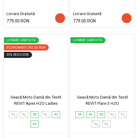
Livrare Gratuită
Livrare Gratuită
779.00 RON
779.00 RON
LIVRARE GRATUITĂ
LIVRARE GRATUITĂ
ECONOMISIȚI
392.00 RON
35
%
REDUCERE
Geacă Moto Damă din Textil
Geacă Moto Damă din Textil
REVIT Apex H2O Ladies
REVIT Flare 3 H2O
34
36
38
40
42
34
36
38
40
42
44
44
46