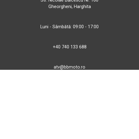
Str. Nicolae Bălcescu Nr. 100
Gheorgheni, Harghita
Luni - Sâmbătă: 09:00 - 17:00
+40 740 133 688
atv@bbmoto.ro
Magazin
BBmoto ATV Otopeni
Str. Ferme D Nr. 2