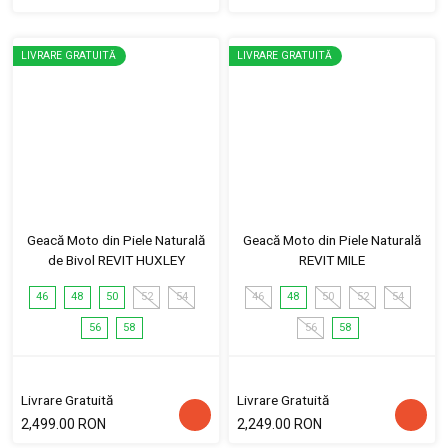
LIVRARE GRATUITĂ
LIVRARE GRATUITĂ
Geacă Moto din Piele Naturală
Geacă Moto din Piele Naturală
de Bivol REVIT HUXLEY
REVIT MILE
46
48
50
52
54
46
48
50
52
54
56
58
56
58
Livrare Gratuită
Livrare Gratuită
2,499.00 RON
2,249.00 RON