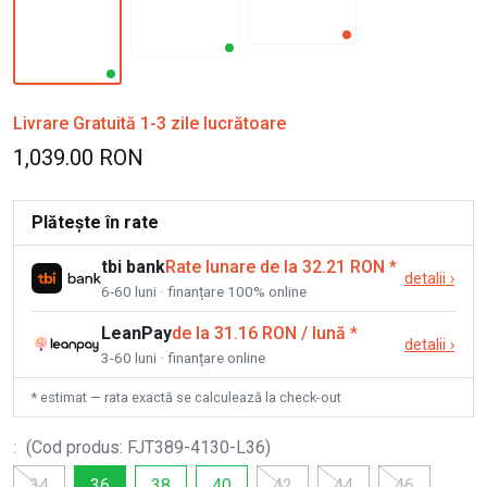
Livrare Gratuită 1-3 zile lucrătoare
1,039.00 RON
Plătește în rate
tbi bank
Rate lunare de la 32.21 RON
*
detalii
›
6-60 luni · finanțare 100% online
LeanPay
de la 31.16 RON / lună
*
detalii
›
3-60 luni · finanțare online
* estimat — rata exactă se calculează la check-out
:
(
Cod produs
:
FJT389-4130-L36
)
34
36
38
40
42
44
46