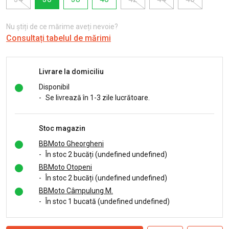
Nu știți de ce mărime aveți nevoie?
Consultați tabelul de mărimi
Livrare la domiciliu
Disponibil
-
Se livrează în 1-3 zile lucrătoare.
Stoc magazin
BBMoto Gheorgheni
-
În stoc 2 bucăți (undefined undefined)
BBMoto Otopeni
-
În stoc 2 bucăți (undefined undefined)
BBMoto Câmpulung M.
-
În stoc 1 bucată (undefined undefined)