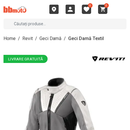
0
0
Home
/
Revit
/
Geci Damă
/
Geci Damă Textil
LIVRARE GRATUITĂ