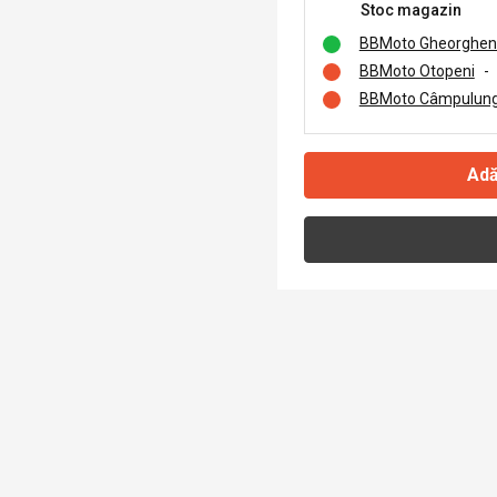
Stoc magazin
BBMoto Gheorghen
BBMoto Otopeni
-
BBMoto Câmpulung
Adă