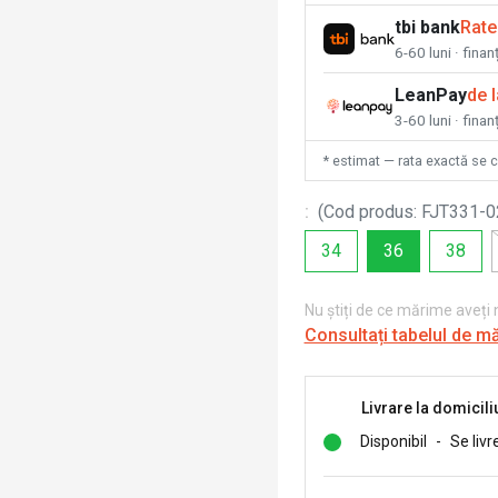
tbi bank
Rate
6-60 luni · fina
LeanPay
de 
3-60 luni · finan
* estimat — rata exactă se 
:
(
Cod produs
:
FJT331-0
34
36
38
Nu știți de ce mărime aveți
Consultați tabelul de m
Livrare la domicili
Disponibil
-
Se livr