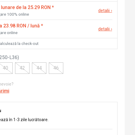
 lunare de la 25.29 RON
*
detalii
›
nțare 100% online
la 23.98 RON / lună
*
detalii
›
țare online
calculează la check-out
250-L36
)
40
42
44
46
 nevoie?
ărimi
u
ează în 1-3 zile lucrătoare.