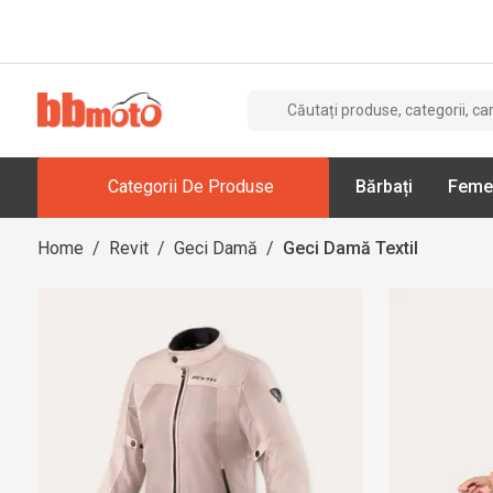
Categorii De Produse
Bărbați
Feme
Home
/
Revit
/
Geci Damă
/
Geci Damă Textil