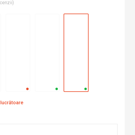
cenzii
)
 lucrătoare