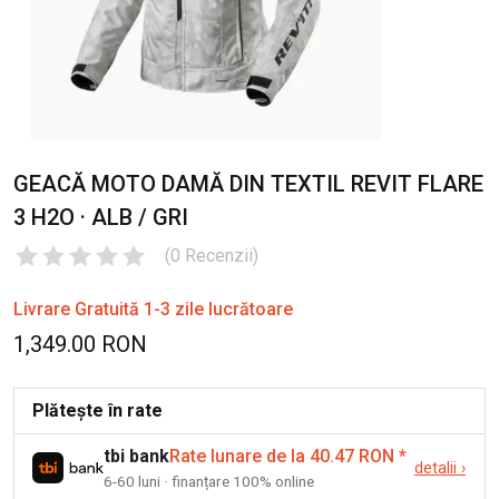
GEACĂ MOTO DAMĂ DIN TEXTIL REVIT FLARE
3 H2O · ALB / GRI
(
0
Recenzii
)
Livrare Gratuită 1-3 zile lucrătoare
1,349.00 RON
Plătește în rate
tbi bank
Rate lunare de la 40.47 RON
*
detalii
›
6-60 luni · finanțare 100% online