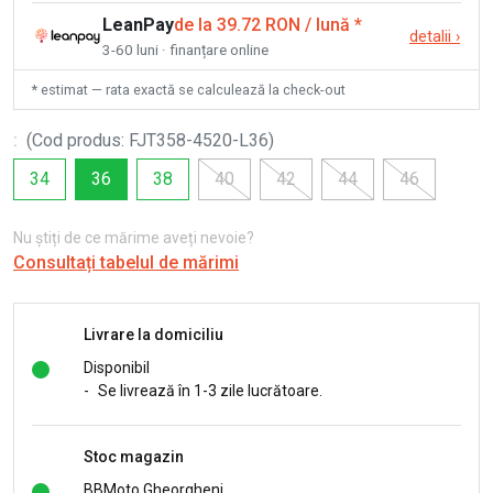
LeanPay
de la 39.72 RON / lună
*
detalii
›
3-60 luni · finanțare online
* estimat — rata exactă se calculează la check-out
:
(
Cod produs
:
FJT358-4520-L36
)
34
36
38
40
42
44
46
Nu știți de ce mărime aveți nevoie?
Consultați tabelul de mărimi
Livrare la domiciliu
Disponibil
-
Se livrează în 1-3 zile lucrătoare.
Stoc magazin
BBMoto Gheorgheni