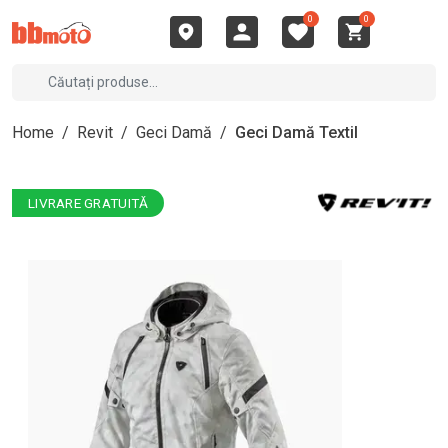
0
0
Home
/
Revit
/
Geci Damă
/
Geci Damă Textil
LIVRARE GRATUITĂ