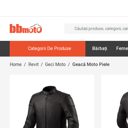
Categorii De Produse
Bărbați
Feme
Home
/
Revit
/
Geci Moto
/
Geacă Moto Piele