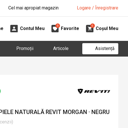
Cel mai apropiat magazin
Logare / Înregistrare
0
0
ne
Contul Meu
Favorite
Coșul Meu
Asistență
Promoții
Articole
PIELE NATURALĂ REVIT MORGAN · NEGRU
cenzii
)