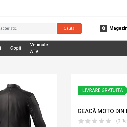
Magazi
Caută
Vehicule
i
Copii
ATV
LIVRARE GRATUITĂ
GEACĂ MOTO DIN 
(
0
Re