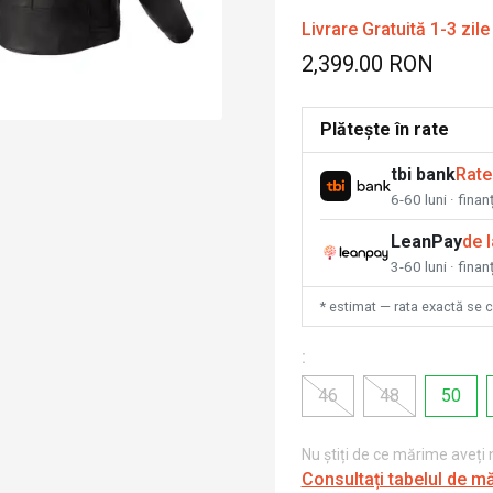
Livrare Gratuită 1-3 zile
2,399.00 RON
Plătește în rate
tbi bank
Rate
6-60 luni · fina
LeanPay
de 
3-60 luni · finan
* estimat — rata exactă se 
:
46
48
50
Nu știți de ce mărime aveți
Consultați tabelul de m