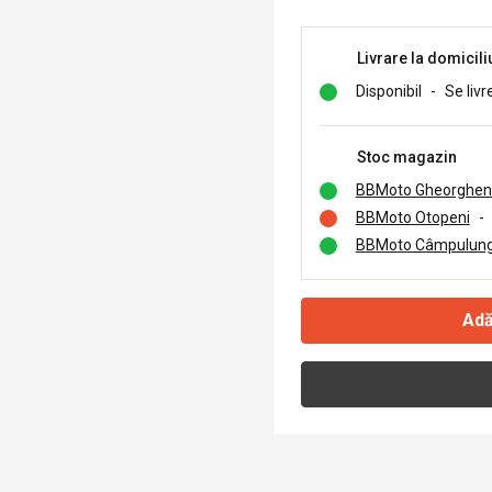
Livrare la domicili
Disponibil
-
Se livr
Stoc magazin
BBMoto Gheorghen
BBMoto Otopeni
-
BBMoto Câmpulung
Adă