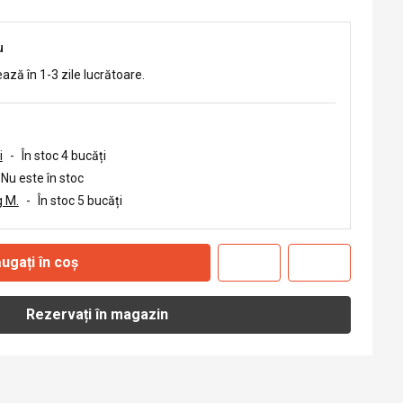
u
ează în 1-3 zile lucrătoare.
i
-
În stoc 4 bucăți
Nu este în stoc
 M.
-
În stoc 5 bucăți
ugați în coș
Rezervați în magazin