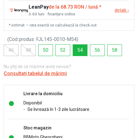
LeanPay
de la 68.73 RON / lună
*
detalii
›
3-60 luni · finanțare online
* estimat — rata exactă se calculează la check-out
:
(
Cod produs
:
FJL145-0010-M54
)
46
48
50
52
54
56
58
Nu știți de ce mărime aveți nevoie?
Consultați tabelul de mărimi
Livrare la domiciliu
Disponibil
-
Se livrează în 1-3 zile lucrătoare.
Stoc magazin
BBMoto Gheorgheni