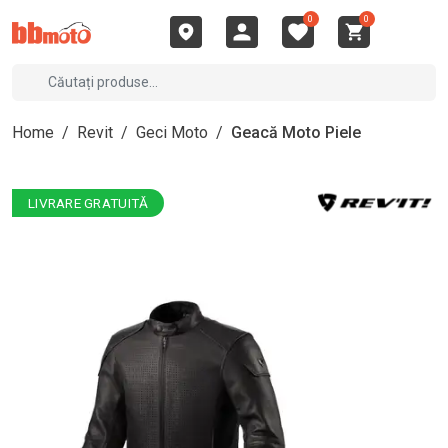
0
0
Home
/
Revit
/
Geci Moto
/
Geacă Moto Piele
LIVRARE GRATUITĂ