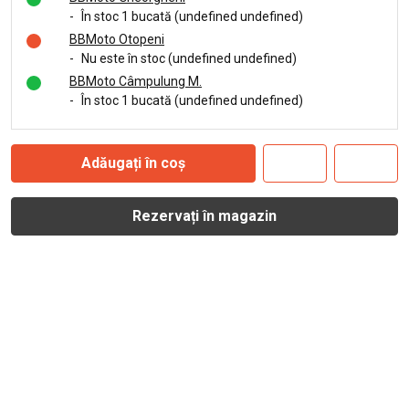
-
În stoc 1 bucată (undefined undefined)
BBMoto Otopeni
-
Nu este în stoc (undefined undefined)
BBMoto Câmpulung M.
-
În stoc 1 bucată (undefined undefined)
Adăugați în coș
Rezervați în magazin