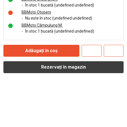
-
În stoc 1 bucată (undefined undefined)
BBMoto Otopeni
-
Nu este în stoc (undefined undefined)
BBMoto Câmpulung M.
-
În stoc 1 bucată (undefined undefined)
Adăugați în coș
Rezervați în magazin