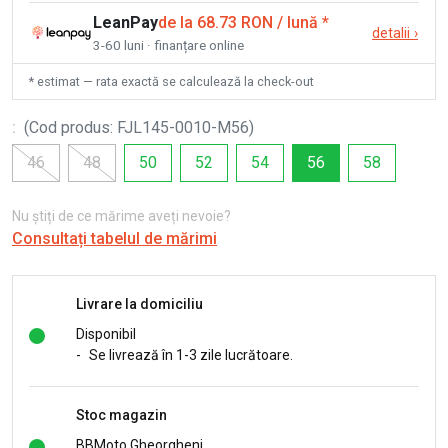
LeanPay
de la 68.73 RON / lună
*
detalii
›
3-60 luni · finanțare online
* estimat — rata exactă se calculează la check-out
:
(
Cod produs
:
FJL145-0010-M56
)
46
48
50
52
54
56
58
Nu știți de ce mărime aveți nevoie?
Consultați tabelul de mărimi
Livrare la domiciliu
Disponibil
-
Se livrează în 1-3 zile lucrătoare.
Stoc magazin
BBMoto Gheorgheni