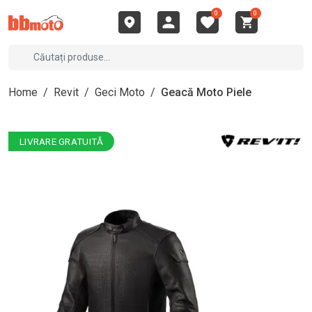
0
0
Home
/
Revit
/
Geci Moto
/
Geacă Moto Piele
LIVRARE GRATUITĂ