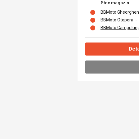
Stoc magazin
BBMoto Gheorghen
BBMoto Otopeni
-
BBMoto Câmpulung
Deta