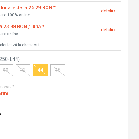
 lunare de la 25.29 RON
*
detalii
›
nțare 100% online
la 23.98 RON / lună
*
detalii
›
țare online
calculează la check-out
250-L44
)
40
42
44
46
 nevoie?
ărimi
u