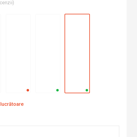
cenzii
)
 lucrătoare