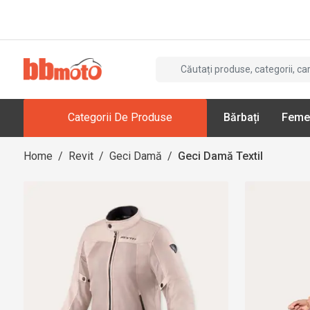
Categorii De Produse
Bărbați
Feme
Home
/
Revit
/
Geci Damă
/
Geci Damă Textil