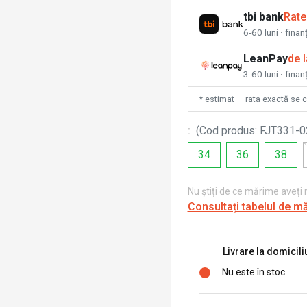
tbi bank
Rate
6-60 luni · fina
LeanPay
de 
3-60 luni · finan
* estimat — rata exactă se 
:
(
Cod produs
:
FJT331-0
34
36
38
Nu știți de ce mărime aveți
Consultați tabelul de m
Livrare la domicili
Nu este în stoc