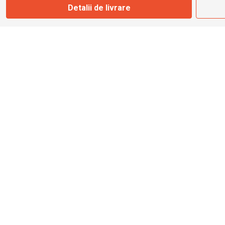
Detalii de livrare
info@bbmoto.ro
Magazin
Otopeni
Str. Ferme D Nr. 2
Otopeni, Ilfov
Marți - Sâmbătă: 10:00 - 18:00
0755 141 155
otopeni@bbmoto.ro