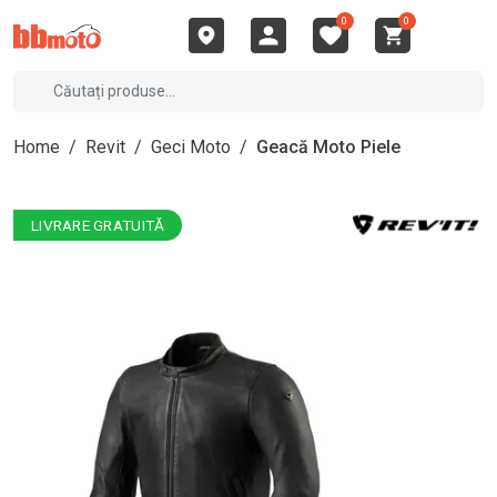
0
0
Home
/
Revit
/
Geci Moto
/
Geacă Moto Piele
LIVRARE GRATUITĂ