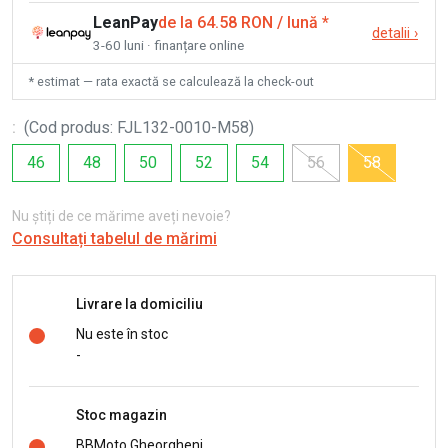
LeanPay
de la 64.58 RON / lună
*
detalii
›
3-60 luni · finanțare online
* estimat — rata exactă se calculează la check-out
:
(
Cod produs
:
FJL132-0010-M58
)
46
48
50
52
54
56
58
Nu știți de ce mărime aveți nevoie?
Consultați tabelul de mărimi
Livrare la domiciliu
Nu este în stoc
-
Stoc magazin
BBMoto Gheorgheni