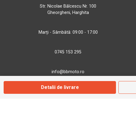
Str. Nicolae Bălcescu Nr. 100
Gheorgheni, Harghita
Marți - Sâmbătă: 09:00 - 17:00
0745 153 295
info@bbmoto.ro
Detalii de livrare
Magazin
Otopeni
Str. Ferme D Nr. 2