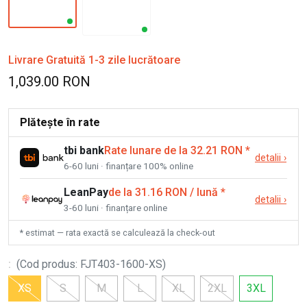
Livrare Gratuită 1-3 zile lucrătoare
1,039.00 RON
Plătește în rate
tbi bank
Rate lunare de la 32.21 RON
*
detalii
›
6-60 luni · finanțare 100% online
LeanPay
de la 31.16 RON / lună
*
detalii
›
3-60 luni · finanțare online
* estimat — rata exactă se calculează la check-out
:
(
Cod produs
:
FJT403-1600-XS
)
XS
S
M
L
XL
2XL
3XL