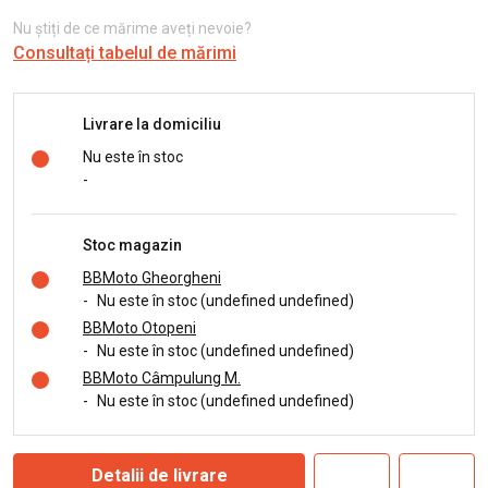
Nu știți de ce mărime aveți nevoie?
Consultați tabelul de mărimi
Livrare la domiciliu
Nu este în stoc
-
Stoc magazin
BBMoto Gheorgheni
-
Nu este în stoc (undefined undefined)
BBMoto Otopeni
-
Nu este în stoc (undefined undefined)
BBMoto Câmpulung M.
-
Nu este în stoc (undefined undefined)
Detalii de livrare