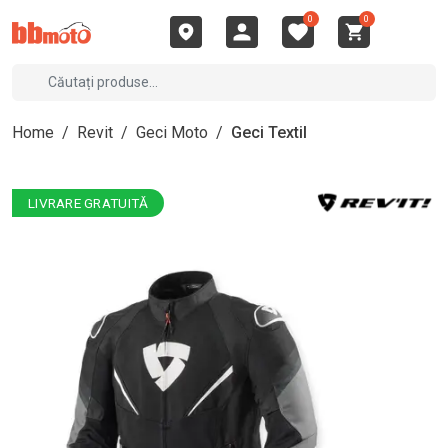
0
0
Home
/
Revit
/
Geci Moto
/
Geci Textil
LIVRARE GRATUITĂ