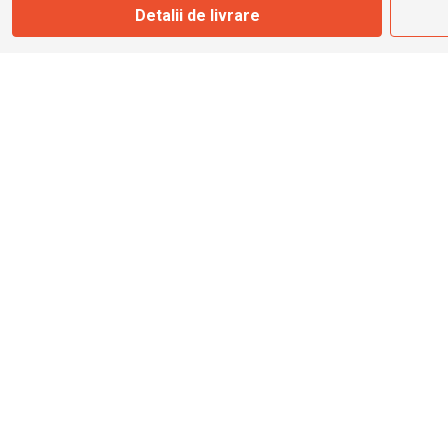
Detalii de livrare
info@bbmoto.ro
Magazin
Otopeni
Str. Ferme D Nr. 2
Otopeni, Ilfov
Marți - Sâmbătă: 10:00 - 18:00
0755 141 155
otopeni@bbmoto.ro