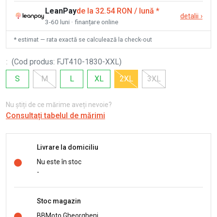
LeanPay
de la 32.54 RON / lună
*
detalii
›
3-60 luni · finanțare online
* estimat — rata exactă se calculează la check-out
:
(
Cod produs
:
FJT410-1830-XXL
)
S
M
L
XL
2XL
3XL
Nu știți de ce mărime aveți nevoie?
Consultați tabelul de mărimi
Livrare la domiciliu
Nu este în stoc
-
Stoc magazin
BBMoto Gheorgheni