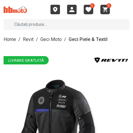
0
0
Home
/
Revit
/
Geci Moto
/
Geci Piele & Textil
LIVRARE GRATUITĂ