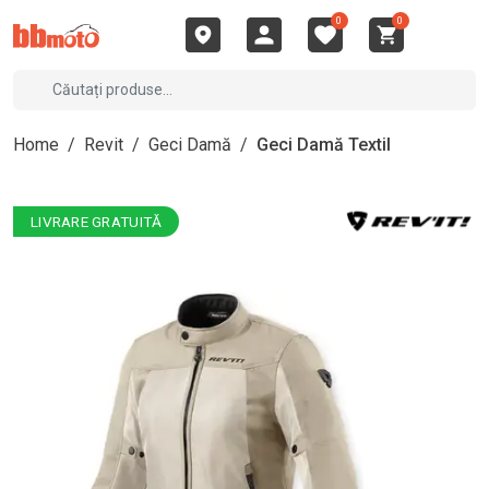
0
0
Home
/
Revit
/
Geci Damă
/
Geci Damă Textil
LIVRARE GRATUITĂ