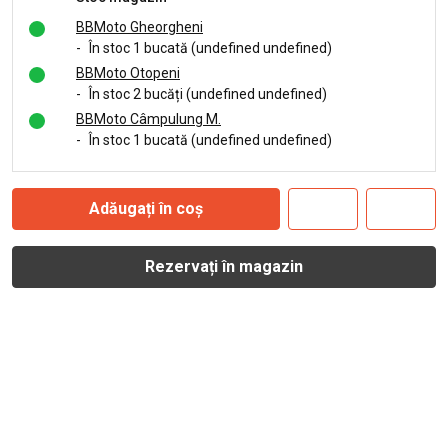
BBMoto Gheorgheni
-
În stoc 1 bucată (undefined undefined)
BBMoto Otopeni
-
În stoc 2 bucăți (undefined undefined)
BBMoto Câmpulung M.
-
În stoc 1 bucată (undefined undefined)
Adăugați în coș
Rezervați în magazin