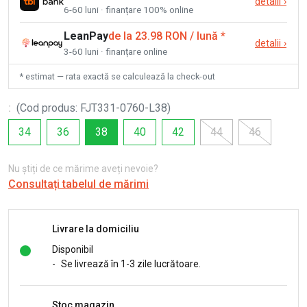
detalii
›
6-60 luni · finanțare 100% online
LeanPay
de la 23.98 RON / lună
*
detalii
›
3-60 luni · finanțare online
* estimat — rata exactă se calculează la check-out
:
(
Cod produs
:
FJT331-0760-L38
)
34
36
38
40
42
44
46
Nu știți de ce mărime aveți nevoie?
Consultați tabelul de mărimi
Livrare la domiciliu
Disponibil
-
Se livrează în 1-3 zile lucrătoare.
Stoc magazin