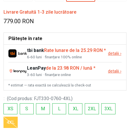
Livrare Gratuită 1-3 zile lucrătoare
779.00 RON
Plătește în rate
tbi bank
Rate lunare de la 25.29 RON
*
detalii
›
6-60 luni · finanțare 100% online
LeanPay
de la 23.98 RON / lună
*
detalii
›
3-60 luni · finanțare online
* estimat — rata exactă se calculează la check-out
:
(
Cod produs
:
FJT330-0760-4XL
)
XS
S
M
L
XL
2XL
3XL
4XL