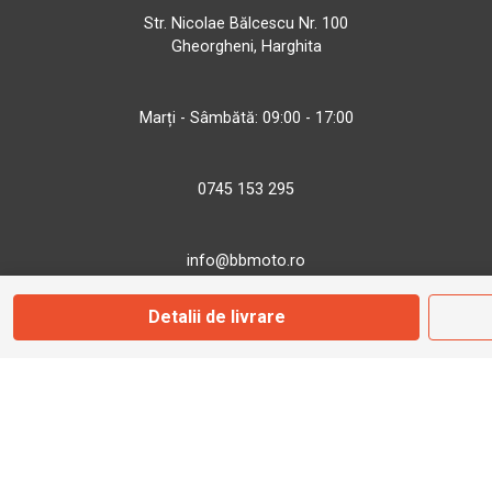
Str. Nicolae Bălcescu Nr. 100
Gheorgheni, Harghita
Marți - Sâmbătă: 09:00 - 17:00
0745 153 295
info@bbmoto.ro
Detalii de livrare
Magazin
Otopeni
Str. Ferme D Nr. 2