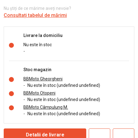
Nu știți de ce mărime aveți nevoie?
Consultați tabelul de mărimi
Livrare la domiciliu
Nu este în stoc
-
Stoc magazin
BBMoto Gheorgheni
-
Nu este în stoc (undefined undefined)
BBMoto Otopeni
-
Nu este în stoc (undefined undefined)
BBMoto Câmpulung M.
-
Nu este în stoc (undefined undefined)
Detalii de livrare