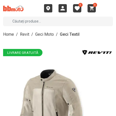
0
0
Home
/
Revit
/
Geci Moto
/
Geci Textil
LIVRARE GRATUITĂ