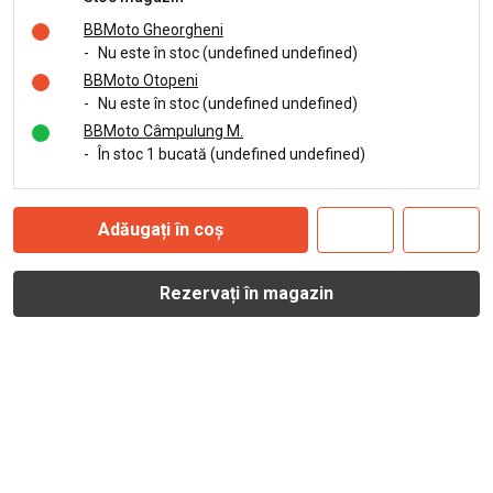
BBMoto Gheorgheni
-
Nu este în stoc (undefined undefined)
BBMoto Otopeni
-
Nu este în stoc (undefined undefined)
BBMoto Câmpulung M.
-
În stoc 1 bucată (undefined undefined)
Adăugați în coș
Rezervați în magazin