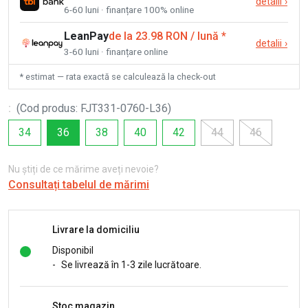
detalii
›
6-60 luni · finanțare 100% online
LeanPay
de la 23.98 RON / lună
*
detalii
›
3-60 luni · finanțare online
* estimat — rata exactă se calculează la check-out
:
(
Cod produs
:
FJT331-0760-L36
)
34
36
38
40
42
44
46
Nu știți de ce mărime aveți nevoie?
Consultați tabelul de mărimi
Livrare la domiciliu
Disponibil
-
Se livrează în 1-3 zile lucrătoare.
Stoc magazin