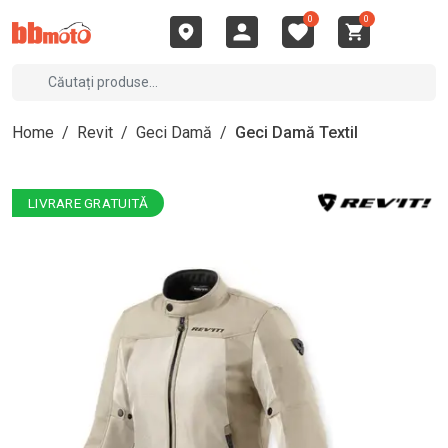
0
0
Home
/
Revit
/
Geci Damă
/
Geci Damă Textil
LIVRARE GRATUITĂ