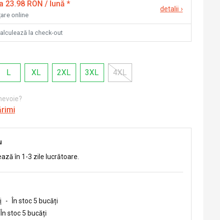
la 23.98 RON / lună
*
detalii
›
țare online
calculează la check-out
L
XL
2XL
3XL
4XL
 nevoie?
ărimi
u
ează în 1-3 zile lucrătoare.
i
-
În stoc 5 bucăți
În stoc 5 bucăți