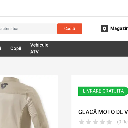
Magazi
Caută
Vehicule
i
Copii
ATV
LIVRARE GRATUITĂ
GEACĂ MOTO DE VAR
(
0
Re