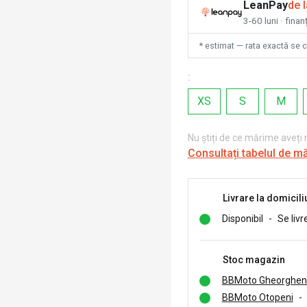
LeanPay
de 
3-60 luni · finan
* estimat — rata exactă se 
:
XS
S
M
Nu știți de ce mărime aveți
Consultați tabelul de m
Livrare la domicili
Disponibil
-
Se livr
Stoc magazin
BBMoto Gheorghen
BBMoto Otopeni
-