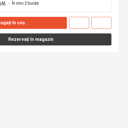
 M.
-
În stoc 2 bucăți
ugați în coș
Rezervați în magazin