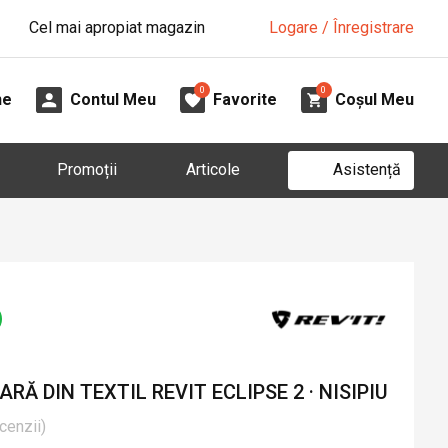
Cel mai apropiat magazin
Logare / Înregistrare
0
0
ne
Contul Meu
Favorite
Coșul Meu
Asistență
Promoții
Articole
Ă DIN TEXTIL REVIT ECLIPSE 2 · NISIPIU
cenzii
)