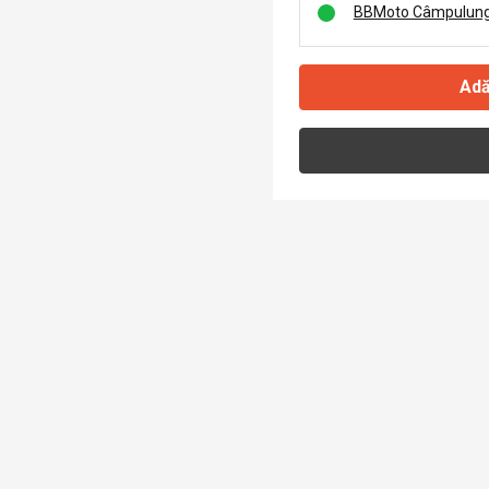
BBMoto Câmpulung
Adă