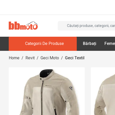
Categorii De Produse
Bărbați
Feme
Home
/
Revit
/
Geci Moto
/
Geci Textil