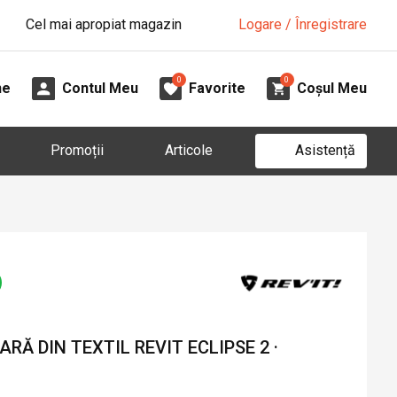
Cel mai apropiat magazin
Logare / Înregistrare
0
0
ne
Contul Meu
Favorite
Coșul Meu
Asistență
Promoții
Articole
RĂ DIN TEXTIL REVIT ECLIPSE 2 ·