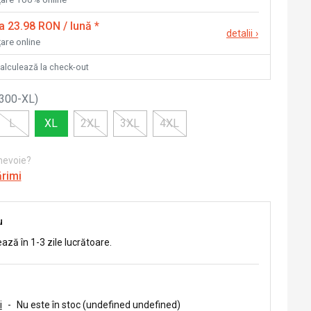
la 23.98 RON / lună
*
detalii
›
țare online
calculează la check-out
300-XL
)
L
XL
2XL
3XL
4XL
 nevoie?
ărimi
u
ează în 1-3 zile lucrătoare.
i
-
Nu este în stoc (undefined undefined)