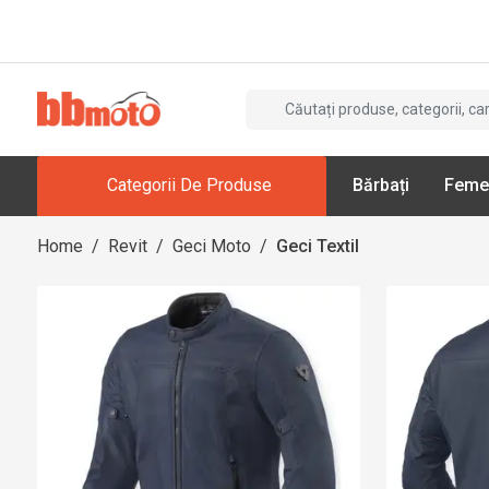
Categorii De Produse
Bărbați
Feme
Home
/
Revit
/
Geci Moto
/
Geci Textil