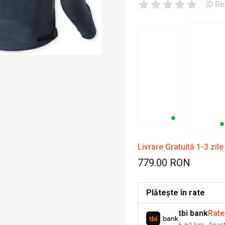
(
0
Re
Livrare Gratuită 1-3 zile
779.00 RON
Plătește în rate
tbi bank
Rate
6-60 luni · fina