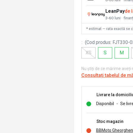
LeanPay
de 
3-60 luni · finan
* estimat — rata exactă se 
:
(
Cod produs
:
FJT330-0
XS
S
M
Nu știți de ce mărime aveți
Consultați tabelul de m
Livrare la domicili
Disponibil
-
Se livr
Stoc magazin
BBMoto Gheorghen