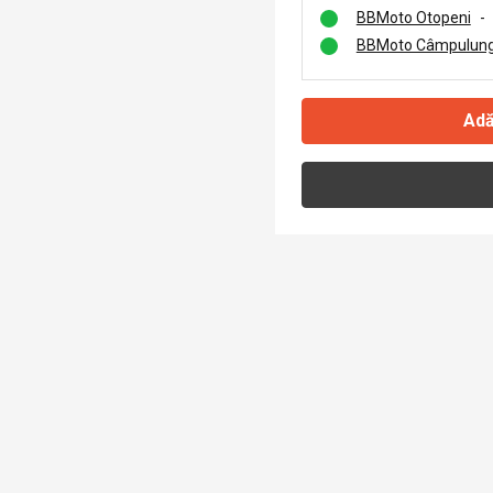
BBMoto Otopeni
-
BBMoto Câmpulung
Adă