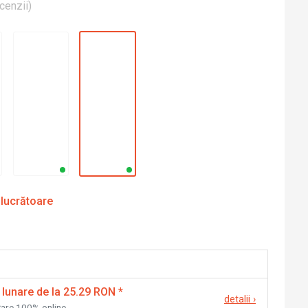
cenzii
)
 lucrătoare
 lunare de la 25.29 RON
*
detalii
›
nțare 100% online