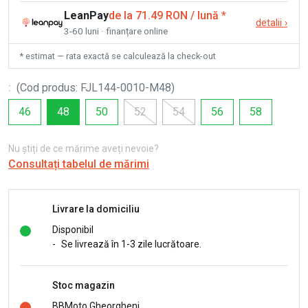
LeanPay
de la 71.49 RON / lună
*
detalii
›
3-60 luni · finanțare online
* estimat — rata exactă se calculează la check-out
:
(
Cod produs
:
FJL144-0010-M48
)
46
48
50
52
54
56
58
Nu știți de ce mărime aveți nevoie?
Consultați tabelul de mărimi
Livrare la domiciliu
Disponibil
-
Se livrează în 1-3 zile lucrătoare.
Stoc magazin
BBMoto Gheorgheni