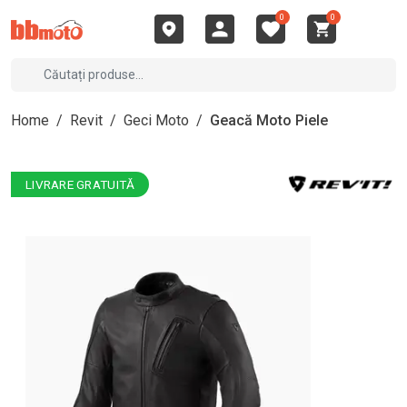
0
0
Home
/
Revit
/
Geci Moto
/
Geacă Moto Piele
LIVRARE GRATUITĂ