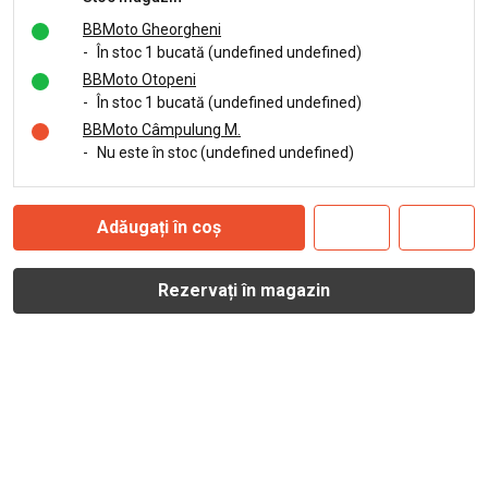
BBMoto Gheorgheni
-
În stoc 1 bucată (undefined undefined)
BBMoto Otopeni
-
În stoc 1 bucată (undefined undefined)
BBMoto Câmpulung M.
-
Nu este în stoc (undefined undefined)
Adăugați în coș
Rezervați în magazin