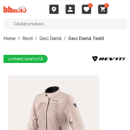
0
0
Home
/
Revit
/
Geci Damă
/
Geci Damă Textil
LIVRARE GRATUITĂ