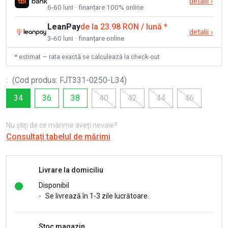
detalii
›
6-60 luni · finanțare 100% online
LeanPay
de la 23.98 RON / lună
*
detalii
›
3-60 luni · finanțare online
* estimat — rata exactă se calculează la check-out
:
(
Cod produs
:
FJT331-0250-L34
)
34
36
38
40
42
44
46
Nu știți de ce mărime aveți nevoie?
Consultați tabelul de mărimi
Livrare la domiciliu
Disponibil
-
Se livrează în 1-3 zile lucrătoare.
Stoc magazin