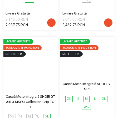
Livrare Gratuită
Livrare Gratuită
3,145.00 RON
3,645.00 RON
2,987.75 RON
3,462.75 RON
LIVRARE GRATUITĂ
LIVRARE GRATUITĂ
ECONOMISIȚI
190.00 RON
ECONOMISIȚI
149.75 RON
5
%
REDUCERE
5
%
REDUCERE
Cască Moto Integrală SHOEI GT-
AIR 3
Cască Moto Integrală SHOEI GT-
XS
S
M
L
XL
AIR 3 MM93 Collection Grip TC-
1
2XL
XS
S
M
L
XL