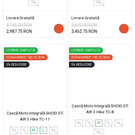
2XL
2XL
Livrare Gratuită
Livrare Gratuită
3,145.00 RON
3,645.00 RON
2,987.75 RON
3,462.75 RON
LIVRARE GRATUITĂ
LIVRARE GRATUITĂ
ECONOMISIȚI
182.25 RON
ECONOMISIȚI
182.25 RON
5
%
REDUCERE
5
%
REDUCERE
Cască Moto Integrală SHOEI GT-
AIR 3 Hike TC-8
Cască Moto Integrală SHOEI GT-
AIR 3 Hike TC-11
XS
S
M
L
XL
XS
S
M
L
XL
2XL