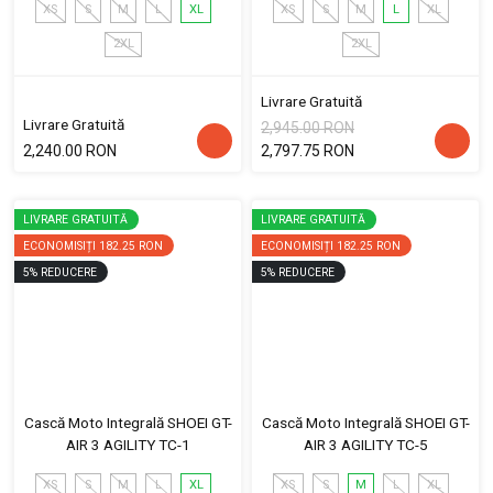
XS
S
M
L
XL
XS
S
M
L
XL
2XL
2XL
Livrare Gratuită
Livrare Gratuită
2,945.00 RON
2,240.00 RON
2,797.75 RON
LIVRARE GRATUITĂ
LIVRARE GRATUITĂ
ECONOMISIȚI
182.25 RON
ECONOMISIȚI
182.25 RON
5
%
REDUCERE
5
%
REDUCERE
Cască Moto Integrală SHOEI GT-
Cască Moto Integrală SHOEI GT-
AIR 3 AGILITY TC-1
AIR 3 AGILITY TC-5
XS
S
M
L
XL
XS
S
M
L
XL