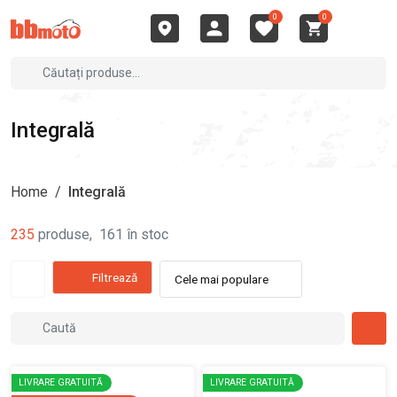
0
0
Integrală
Home
/
Integrală
235
produse
,
161
în stoc
Filtrează
Cele mai populare
LIVRARE GRATUITĂ
LIVRARE GRATUITĂ