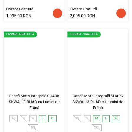
Livrare Gratuită
Livrare Gratuită
1,995.00 RON
2,095.00 RON
LIVRARE GRATUITĂ
LIVRARE GRATUITĂ
Cască Moto Integrală SHARK
Cască Moto Integrală SHARK
SKWAL i3 RHAD cu Lumini de
SKWAL i3 RHAD cu Lumini de
Frână
Frână
XS
S
M
L
XL
XS
S
M
L
XL
2XL
2XL