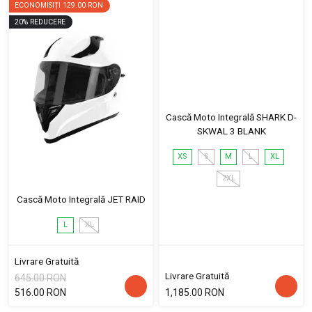
ECONOMISIȚI
129.00 RON
20
%
REDUCERE
Cască Moto Integrală SHARK D-
SKWAL 3 BLANK
XS
S
M
L
XL
2XL
Cască Moto Integrală JET RAID
L
XL
Livrare Gratuită
Livrare Gratuită
645.00 RON
516.00 RON
1,185.00 RON