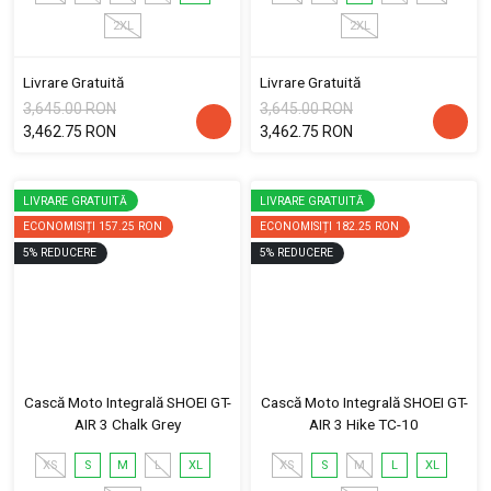
2XL
2XL
Livrare Gratuită
Livrare Gratuită
3,645.00 RON
3,645.00 RON
3,462.75 RON
3,462.75 RON
LIVRARE GRATUITĂ
LIVRARE GRATUITĂ
ECONOMISIȚI
157.25 RON
ECONOMISIȚI
182.25 RON
5
%
REDUCERE
5
%
REDUCERE
Cască Moto Integrală SHOEI GT-
Cască Moto Integrală SHOEI GT-
AIR 3 Chalk Grey
AIR 3 Hike TC-10
XS
S
M
L
XL
XS
S
M
L
XL