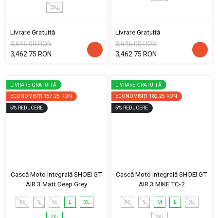
2XL
Livrare Gratuită
Livrare Gratuită
3,645.00 RON
3,645.00 RON
3,462.75 RON
3,462.75 RON
LIVRARE GRATUITĂ
LIVRARE GRATUITĂ
ECONOMISIȚI
157.25 RON
ECONOMISIȚI
182.25 RON
5
%
REDUCERE
5
%
REDUCERE
Cască Moto Integrală SHOEI GT-
Cască Moto Integrală SHOEI GT-
AIR 3 Matt Deep Grey
AIR 3 MIKE TC-2
XS
S
M
L
XL
XS
S
M
L
XL
2XL
2XL